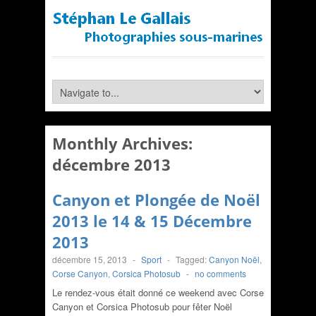
Monthly Archives:
décembre 2013
Canyon et Plongée de Noël
2013 le 14 & 15 Décembre
2013
décembre 15, 2013
-
Sport
-
Tagged:
Canyon Noël
,
Corse Canyon
,
Corsica Photosub
-
no comments
Le rendez-vous était donné ce weekend avec Corse
Canyon et Corsica Photosub pour fêter Noël