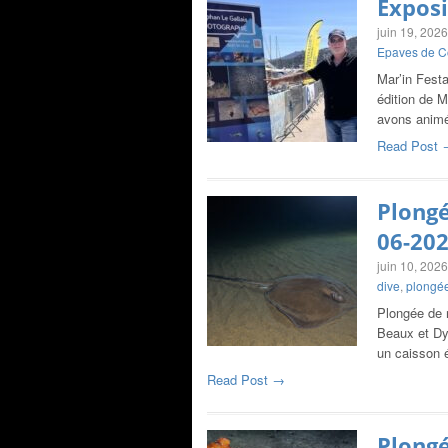
Exposi
juin 19, 2026
Epaves de C
Mar’in Festa
édition de 
avons animé
Read Post 
Plongé
06-20
juin 10, 2026
dive
,
plongée
Plongée de n
Beaux et Dy
un caisson
Read Post →
Plongé