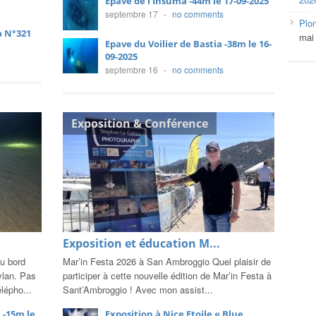
Epave de l’Insuma -44m le 17-09-2025
septembre 17
-
no comments
Plo
a N°321
mai
Epave du Voilier de Bastia -38m le 16-
09-2025
septembre 16
-
no comments
Exposition & Conférence
Exposition et éducation M...
du bord
Mar’in Festa 2026 à San Ambroggio Quel plaisir de
ylan. Pas
participer à cette nouvelle édition de Mar’in Festa à
élépho...
Sant’Ambroggio ! Avec mon assist...
 -15m le
Exposition à Nice Etoile « Blue