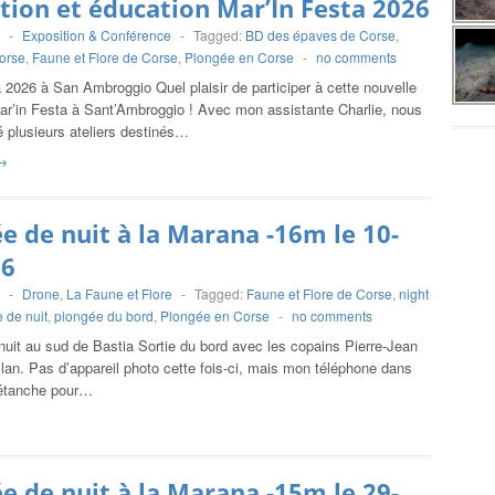
tion et éducation Mar’In Festa 2026
-
Exposition & Conférence
-
Tagged:
BD des épaves de Corse
,
orse
,
Faune et Flore de Corse
,
Plongée en Corse
-
no comments
 2026 à San Ambroggio Quel plaisir de participer à cette nouvelle
Mar’in Festa à Sant’Ambroggio ! Avec mon assistante Charlie, nous
 plusieurs ateliers destinés…
→
e de nuit à la Marana -16m le 10-
26
-
Drone
,
La Faune et Flore
-
Tagged:
Faune et Flore de Corse
,
night
 de nuit
,
plongée du bord
,
Plongée en Corse
-
no comments
uit au sud de Bastia Sortie du bord avec les copains Pierre-Jean
lan. Pas d’appareil photo cette fois-ci, mais mon téléphone dans
 étanche pour…
e de nuit à la Marana -15m le 29-