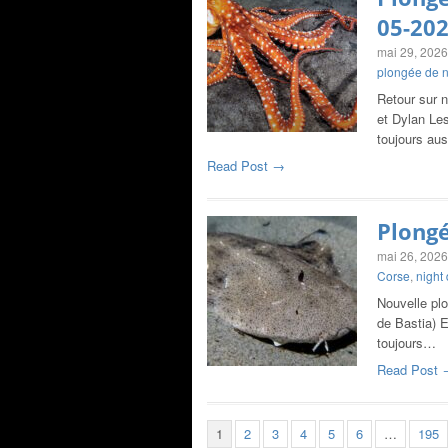
05-20
mai 29, 2026
plongée de n
Retour sur n
et Dylan Les
toujours au
Read Post →
Plongé
mai 26, 2026
Corse
,
night 
Nouvelle plo
de Bastia) E
toujours…
Read Post 
1
2
3
4
5
6
…
195