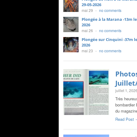
29-05-2026
mai 29
-
no comments
Plongée à la Marana -13m le
2026
mai 26
-
no comments
Plongée sur Cinquini -37m le
2026
mai 23
-
no comments
Photo
Juille
juillet 1, 202
Très heureux
bombardier 
du magazi
Read Post 