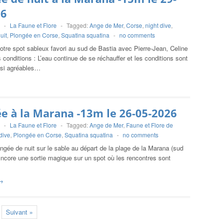
26
-
La Faune et Flore
-
Tagged:
Ange de Mer
,
Corse
,
night dive
,
uit
,
Plongée en Corse
,
Squatina squatina
-
no comments
otre spot sableux favori au sud de Bastia avec Pierre-Jean, Celine
 conditions : L’eau continue de se réchauffer et les conditions sont
ssi agréables…
e à la Marana -13m le 26-05-2026
-
La Faune et Flore
-
Tagged:
Ange de Mer
,
Faune et Flore de
dive
,
Plongée en Corse
,
Squatina squatina
-
no comments
ngée de nuit sur le sable au départ de la plage de la Marana (sud
ncore une sortie magique sur un spot où les rencontres sont
→
Suivant »