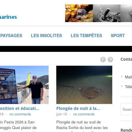
PAYSAGES
LES INSOLITES
LES TEMPÊTES
SPORT
Conta
Mail
Tél
ngée de nuit à la...
Plongée de nuit à la...
Plongé
 10
-
no comments
mai 29
-
no comments
mai 26
gée de nuit au sud de
Retour sur notre spot sableux
Nouvell
ia Sortie du bord avec les
favori au sud de Bastia avec
sable a
Rende