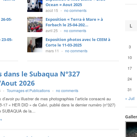
Ocean » Aout 2025
août 15
-
no comments
 26-05-
Exposition « Terra è Mare » à
Forbach le 25-04-202...
L
avril 25
-
no comments
 23-05-
Exposition photos avec le CEEM à
Corte le 11-03-2025
3
mars 11
-
no comments
10
17
s dans le Subaqua N°327
24
t/Aout 2026
31
6
-
Tournages et Publications
-
no comments
« Juil
 d’avoir pu illustrer de mes photographies l’article consacré au
B-17 « HER DID » de Calvi, publié dans le dernier numéro (n°327)
ne SUBAQUA de la…
Galle
→