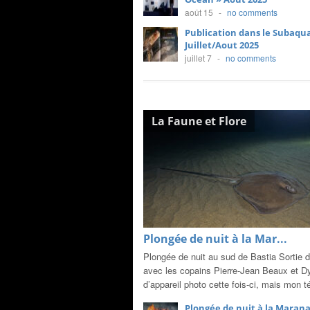
août 15
-
no comments
Publication dans le Subaqu
Juillet/Aout 2025
juillet 7
-
no comments
La Faune et Flore
Plongée de nuit à la Mar...
Plongée de nuit au sud de Bastia Sortie 
avec les copains Pierre-Jean Beaux et D
d’appareil photo cette fois-ci, mais mon t
Plongée de nuit à la Marana