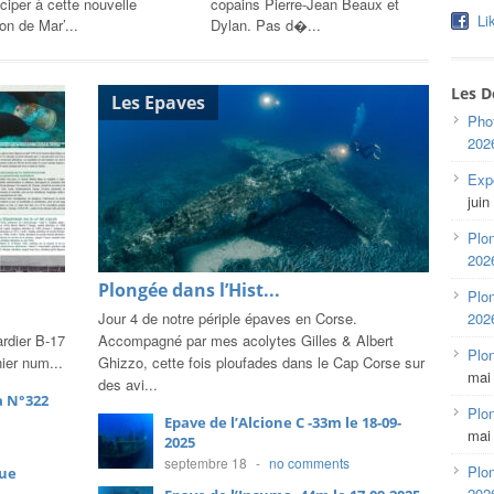
ins Pierre-Jean Beaux et
Pierre-Jean, Celine et Dylan Les
Marana
Li
n. Pas d�...
conditio...
un...
Les D
Les Epaves
Pho
202
Expo
juin
Plon
202
Plongée dans l’Hist...
Plon
Jour 4 de notre périple épaves en Corse.
202
ardier B-17
Accompagné par mes acolytes Gilles & Albert
Plo
ier num...
Ghizzo, cette fois ploufades dans le Cap Corse sur
mai
des avi...
a N°322
Plon
Epave de l’Alcione C -33m le 18-09-
mai
2025
septembre 18
-
no comments
Plon
lue
202