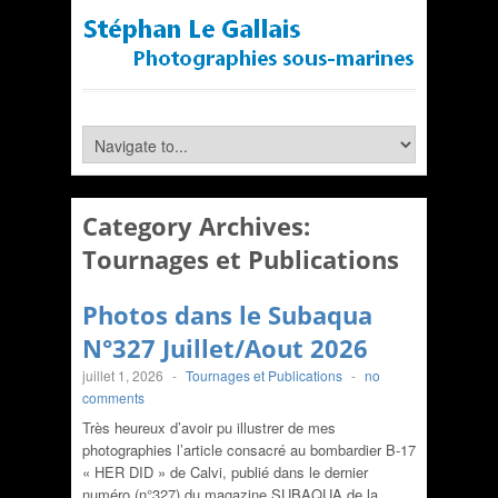
Category Archives:
Tournages et Publications
Photos dans le Subaqua
N°327 Juillet/Aout 2026
juillet 1, 2026
-
Tournages et Publications
-
no
comments
Très heureux d’avoir pu illustrer de mes
photographies l’article consacré au bombardier B-17
« HER DID » de Calvi, publié dans le dernier
numéro (n°327) du magazine SUBAQUA de la…