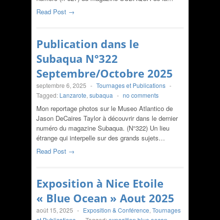
Read Post →
Publication dans le
Subaqua N°322
Septembre/Octobre 2025
septembre 6, 2025
-
Tournages et Publications
-
Tagged:
Lanzarote
,
subaqua
-
no comments
Mon reportage photos sur le Museo Atlantico de
Jason DeCaires Taylor à découvrir dans le dernier
numéro du magazine Subaqua. (N°322) Un lieu
étrange qui interpelle sur des grands sujets…
Read Post →
Exposition à Nice Etoile
« Blue Ocean » Aout 2025
août 15, 2025
-
Exposition & Conférence
,
Tournages
et Publications
-
Tagged:
exposition blue oecan
,