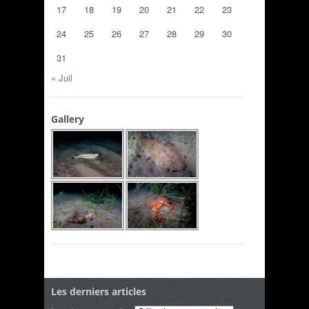
17
18
19
20
21
22
23
24
25
26
27
28
29
30
31
« Juil
Gallery
Les derniers articles