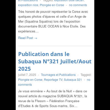
exposition nice
,
Plongée en Corse
-
no comments
Très honoré de pouvoir représenter la Corse avec
quelques photos d’épaves et celle d’un Ange de
Mer (Squatina Squatina) lors de l’exposition
documentaire BLUE OCEAN à Nice Etoile. Des
expériences…
Read Post →
Publication dans le
Subaqua N°321 Juillet/Aout
2025
juillet 7, 2025
-
Tournages et Publications
-
Tagged:
Plongée en Corse
,
Reportage TV
,
Subaqua 321
-
no
comments
Je vous emmène « Au bout de la Nuit » dans ce
nouvel article du magazine SUBAQUA N°321, la
revue de la Ffessm – Fédération Française
d’Etudes & de Sports Sous-marins. Six…