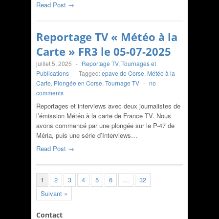
Read Post →
Reportage TV « Météo à la
Carte » FR3 le 05-07-2025
juillet 5, 2025
-
Reportage TV
,
Tournages et
Publications
-
Tagged:
epave de Corse
,
Météo à la
Carte
,
Plongée en Corse
,
Tournage TV
-
no
comments
Reportages et interviews avec deux journalistes de
l’émission Météo à la carte de France TV. Nous
avons commencé par une plongée sur le P-47 de
Méria, puis une série d’Interviews…
Read Post →
1
2
3
4
5
6
…
32
Suivant »
Contact