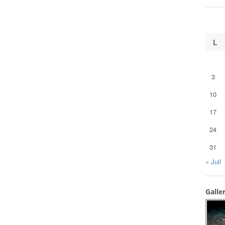
L
3
10
17
24
31
« Juil
Galle