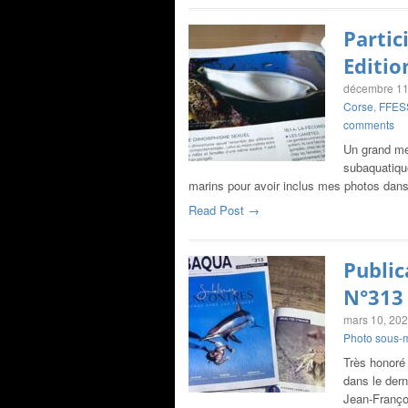
Partic
Editio
décembre 11
Corse
,
FFES
comments
Un grand me
subaquatiqu
marins pour avoir inclus mes photos dans
Read Post →
Public
N°313 
mars 10, 20
Photo sous-
Très honoré
dans le der
Jean-Franç