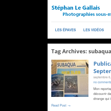
LES ÉPAVES
LES VIDÉOS
Tag Archives:
subaqu
Public
Septe
septembre 6
no comment
Mon reporta
découvrir d
étrange qui 
Read Post →