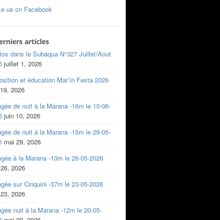
ke us on Facebook
erniers articles
tos dans le Subaqua N°327 Juillet/Aout
6
juillet 1, 2026
sition et éducation Mar’In Festa 2026
 19, 2026
gée de nuit à la Marana -16m le 10-06-
6
juin 10, 2026
gée de nuit à la Marana -15m le 29-05-
6
mai 29, 2026
ngée à la Marana -13m le 26-05-2026
 26, 2026
gée sur Cinquini -37m le 23-05-2026
 23, 2026
gée nuit à la Marana -12m le 20-05-
6
mai 20, 2026