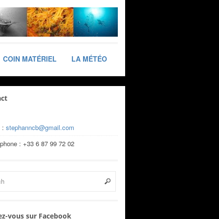
COIN MATÉRIEL
LA MÉTÉO
ct
 :
stephanncb@gmail.com
éphone : +33 6 87 99 72 02
z-vous sur Facebook