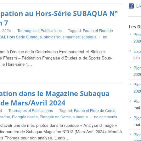
Li
ipation au Hors-Série SUBAQUA N°
n 7
Les D
, 2024
-
Tournages et Publications
-
Tagged:
Faune et Flore de
Pho
SM
,
Hors Serie Subaqua
,
photos sous-marines
,
subaqua
-
no
202
Expo
rci à l’équipe de la Commission Environement et Biologie
juin
e Ffessm – Fédération Française d’Etudes & de Sports Sous-
 le Hors-série 1…
Plon
202
Plon
202
ation dans le Magazine Subaqua
de Mars/Avril 2024
Plo
mai
24
-
Tournages et Publications
-
Tagged:
Faune et Flore de Corse
,
marine
,
Plongée bastia
,
Plongée en Corse
,
subaqua
-
no comments
Plon
mai
 d’avoir une de mes photos dans la rubrique « Analyse d’image »
nier numéro de Subaqua Magazine N°313 (Mars-Avril 2024). Merci à
Plon
ois Thomas pour son analyse. Lumix…
202