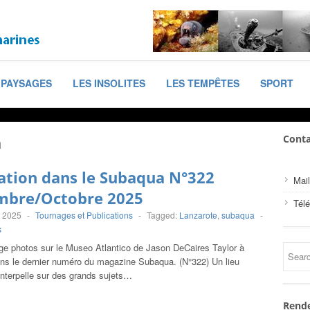
PAYSAGES
LES INSOLITES
LES TEMPÊTES
SPORT
a
Conta
ation dans le Subaqua N°322
Mail
mbre/Octobre 2025
Tél
, 2025
-
Tournages et Publications
-
Tagged:
Lanzarote
,
subaqua
-
s
ge photos sur le Museo Atlantico de Jason DeCaires Taylor à
ans le dernier numéro du magazine Subaqua. (N°322) Un lieu
interpelle sur des grands sujets…
Rende