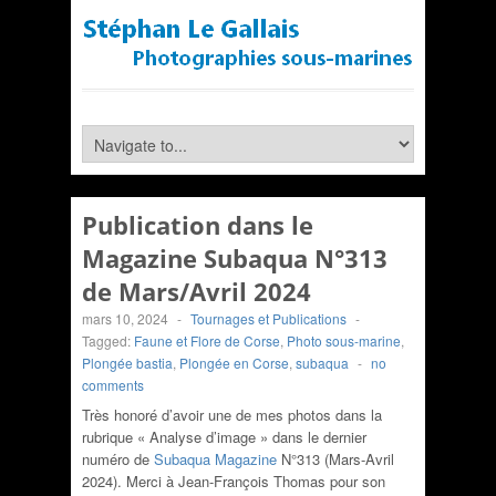
Publication dans le
Magazine Subaqua N°313
de Mars/Avril 2024
mars 10, 2024
-
Tournages et Publications
-
Tagged:
Faune et Flore de Corse
,
Photo sous-marine
,
Plongée bastia
,
Plongée en Corse
,
subaqua
-
no
comments
Très honoré d’avoir une de mes photos dans la
rubrique « Analyse d’image » dans le dernier
numéro de
Subaqua Magazine
N°313 (Mars-Avril
2024). Merci à Jean-François Thomas pour son