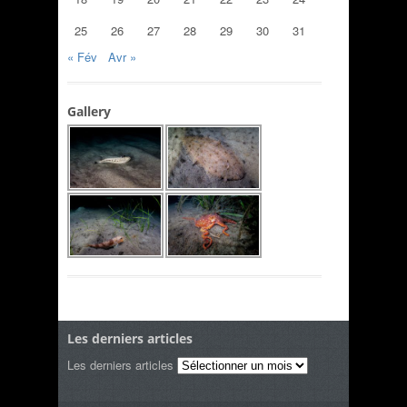
25
26
27
28
29
30
31
« Fév
Avr »
Gallery
Les derniers articles
Les derniers articles