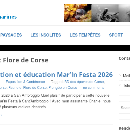
PAYSAGES
LES INSOLITES
LES TEMPÊTES
SPORT
 Flore de Corse
Conta
tion et éducation Mar’In Festa 2026
Mail
-
Exposition & Conférence
-
Tagged:
BD des épaves de Corse
,
Tél
orse
,
Faune et Flore de Corse
,
Plongée en Corse
-
no comments
 2026 à San Ambroggio Quel plaisir de participer à cette nouvelle
Mar’in Festa à Sant’Ambroggio ! Avec mon assistante Charlie, nous
 plusieurs ateliers destinés…
→
Rende