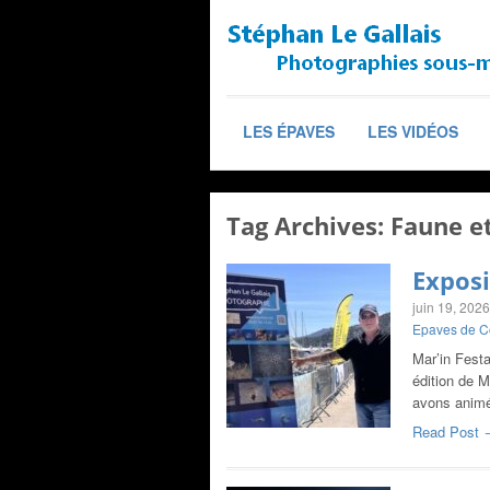
LES ÉPAVES
LES VIDÉOS
Tag Archives:
Faune et
Exposi
juin 19, 2026
Epaves de C
Mar’in Festa
édition de 
avons animé
Read Post 