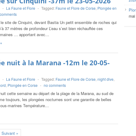
e sur Cinquini -37m le 23-05-2026
-
La Faune et Flore
-
Tagged:
Faune et Flore de Corse
,
Plongée en
Plo
 comments
mai
le site de Cinquini, devant Bastia Un petit ensemble de roches qui
’à 37 mètres de profondeur L’eau s’est bien réchauffée ces
semaines … apportant avec…
→
e nuit à la Marana -12m le 20-05-
-
La Faune et Flore
-
Tagged:
Faune et Flore de Corse
,
night dive
,
bord
,
Plongée en Corse
-
no comments
nuit cette semaine au départ de la plage de la Marana, au sud de
e toujours, les plongées nocturnes sont une garantie de belles
sous-marines Température…
Suivant »