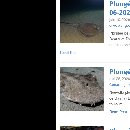
Plongé
06-20
juin 10, 2026
dive
,
plongée
Plongée de n
Beaux et Dy
un caisson
Read Post →
Plongé
mai 26, 2026
Corse
,
night 
Nouvelle plo
de Bastia) E
toujours…
Read Post 