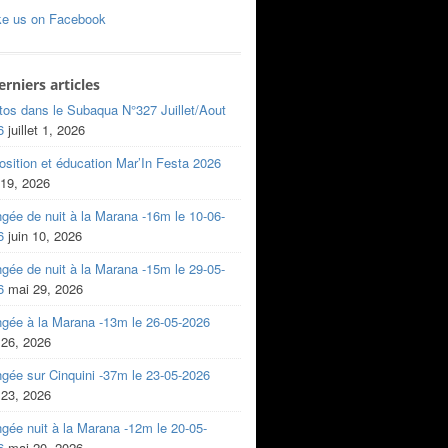
ke us on Facebook
erniers articles
tos dans le Subaqua N°327 Juillet/Aout
6
juillet 1, 2026
sition et éducation Mar’In Festa 2026
 19, 2026
gée de nuit à la Marana -16m le 10-06-
6
juin 10, 2026
gée de nuit à la Marana -15m le 29-05-
6
mai 29, 2026
ngée à la Marana -13m le 26-05-2026
 26, 2026
gée sur Cinquini -37m le 23-05-2026
 23, 2026
gée nuit à la Marana -12m le 20-05-
6
mai 20, 2026