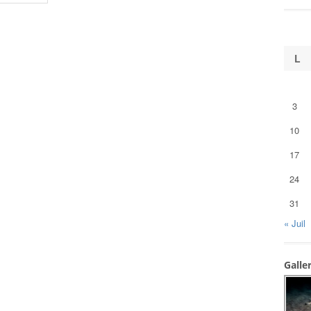
L
3
10
17
24
31
« Juil
Galle