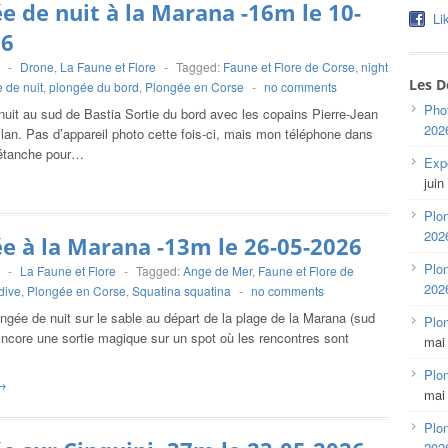
e de nuit à la Marana -16m le 10-
Li
26
-
Drone
,
La Faune et Flore
-
Tagged:
Faune et Flore de Corse
,
night
Les D
 de nuit
,
plongée du bord
,
Plongée en Corse
-
no comments
Pho
uit au sud de Bastia Sortie du bord avec les copains Pierre-Jean
202
lan. Pas d’appareil photo cette fois-ci, mais mon téléphone dans
 étanche pour…
Expo
juin
Plon
202
e à la Marana -13m le 26-05-2026
Plon
-
La Faune et Flore
-
Tagged:
Ange de Mer
,
Faune et Flore de
202
dive
,
Plongée en Corse
,
Squatina squatina
-
no comments
ngée de nuit sur le sable au départ de la plage de la Marana (sud
Plo
ncore une sortie magique sur un spot où les rencontres sont
mai
Plon
→
mai
Plon
202