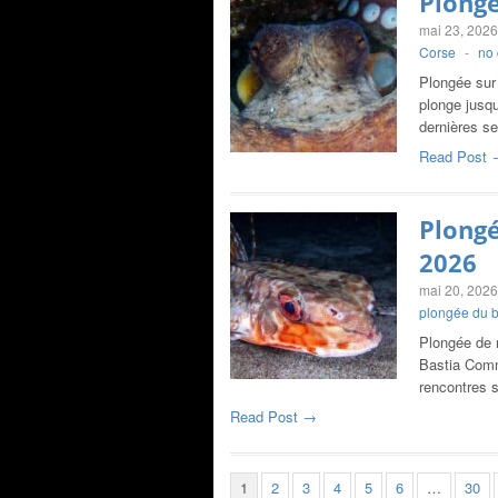
Plongé
mai 23, 2026
Corse
-
no
Plongée sur 
plonge jusqu
dernières 
Read Post 
Plongé
2026
mai 20, 2026
plongée du 
Plongée de 
Bastia Comm
rencontres 
Read Post →
1
2
3
4
5
6
…
30