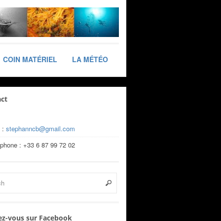
COIN MATÉRIEL
LA MÉTÉO
ct
 :
stephanncb@gmail.com
éphone : +33 6 87 99 72 02
z-vous sur Facebook