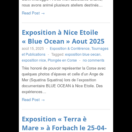
nous avons animé plusieurs ateliers destinés…
Read Post →
Exposition à Nice Etoile
« Blue Ocean » Aout 2025
août 15, 2025
-
Exposition & Conférence
,
Tournages
et Publications
-
Tagged:
exposition blue oecan
,
exposition nice
,
Plongée en Corse
-
no comments
Très honoré de pouvoir représenter la Corse avec
quelques photos d’épaves et celle d’un Ange de
Mer (Squatina Squatina) lors de l’exposition
documentaire BLUE OCEAN à Nice Etoile. Des
expériences…
Read Post →
Exposition « Terra è
Mare » à Forbach le 25-04-