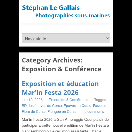
Category Archives:
Exposition & Conférence
Exposition et éducation
Mar’In Festa 2026
juin 19, 2026
-
Exposition & Conférence
-
Tagged:
BD des épaves de Corse
,
Epaves de Corse
,
Faune et
Flore de Corse
,
Plongée en Corse
-
no comments
Mar’in Festa 2026 à San Ambroggio Quel plaisir de
participer à cette nouvelle édition de Mar’in Festa à
Sant’Ambroggio ! Avec mon assistante Charlie,