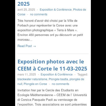
2025
avril 25, 2025
-
Exposition & Conférence
,
Photos de
Corse
-
no comments
Très honoré d’avoir été choisi par la Ville de
Forbach pour représenter la Corse avec une
exposition photographique « Terra è Mare ».
Environ 450 personnes ont pu découvrir un petit
morceau…
Read Post →
Exposition photos avec le
CEEM à Corte le 11-03-2025
mars 11, 2025
-
Exposition & Conférence
-
Tagged:
blackwater naturalisme
,
Plongée bastia
,
plongée de
nuit
,
Plongée en Corse
-
no comments
Invitation hier par le Cercle des Etudiants en
Ecologie Méditerranéenne – CEEM de l’ Università
di Corsica Pasquale Paoli au vernissage de
l’exposition. Trois associations se sont présentées