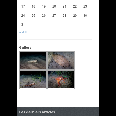
17
18
19
20
21
22
23
24
25
26
27
28
29
30
31
« Juil
Gallery
Les derniers articles