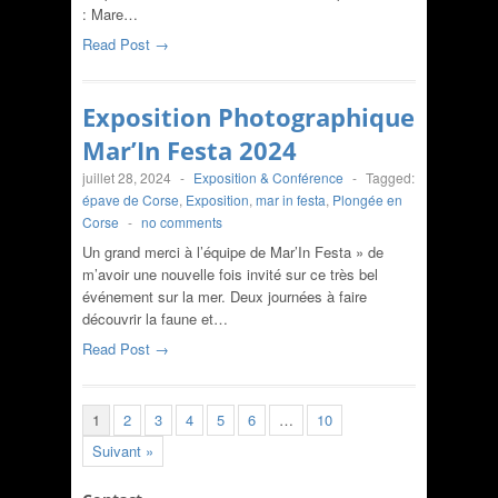
: Mare…
Read Post →
Exposition Photographique
Mar’In Festa 2024
juillet 28, 2024
-
Exposition & Conférence
-
Tagged:
épave de Corse
,
Exposition
,
mar in festa
,
Plongée en
Corse
-
no comments
Un grand merci à l’équipe de Mar’In Festa » de
m’avoir une nouvelle fois invité sur ce très bel
événement sur la mer. Deux journées à faire
découvrir la faune et…
Read Post →
1
2
3
4
5
6
…
10
Suivant »