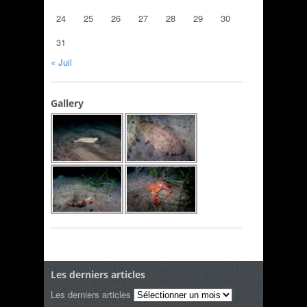
24
25
26
27
28
29
30
31
« Juil
Gallery
Les derniers articles
Les derniers articles