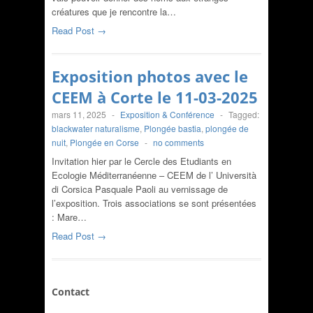
créatures que je rencontre la…
Read Post →
Exposition photos avec le
CEEM à Corte le 11-03-2025
mars 11, 2025
-
Exposition & Conférence
-
Tagged:
blackwater naturalisme
,
Plongée bastia
,
plongée de
nuit
,
Plongée en Corse
-
no comments
Invitation hier par le Cercle des Etudiants en
Ecologie Méditerranéenne – CEEM de l’ Università
di Corsica Pasquale Paoli au vernissage de
l’exposition. Trois associations se sont présentées
: Mare…
Read Post →
Contact