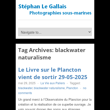
Tag Archives:
blackwater
naturalisme
Le Livre sur le Plancton
vient de sortir 29-05-2025
mai 29, 2025
-
La Vie aux Paliers
-
Tagged:
blackwater
,
blackwater naturalisme
,
Plancton
-
no
comments
Un grand merci à l’Observatoire du Plancton pour la
création et la réalisation de ce superbe ouvrage. Je
vais pouvoir donner des noms aux étranges