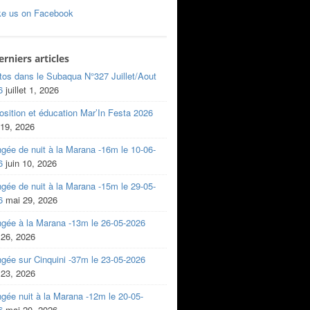
ke us on Facebook
erniers articles
tos dans le Subaqua N°327 Juillet/Aout
6
juillet 1, 2026
sition et éducation Mar’In Festa 2026
 19, 2026
gée de nuit à la Marana -16m le 10-06-
6
juin 10, 2026
gée de nuit à la Marana -15m le 29-05-
6
mai 29, 2026
ngée à la Marana -13m le 26-05-2026
 26, 2026
gée sur Cinquini -37m le 23-05-2026
 23, 2026
gée nuit à la Marana -12m le 20-05-
6
mai 20, 2026