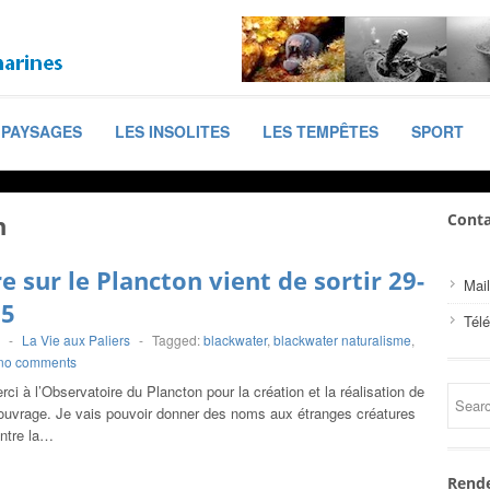
PAYSAGES
LES INSOLITES
LES TEMPÊTES
SPORT
n
Conta
re sur le Plancton vient de sortir 29-
Mail
25
Tél
-
La Vie aux Paliers
-
Tagged:
blackwater
,
blackwater naturalisme
,
no comments
ci à l’Observatoire du Plancton pour la création et la réalisation de
ouvrage. Je vais pouvoir donner des noms aux étranges créatures
ontre la…
Rende