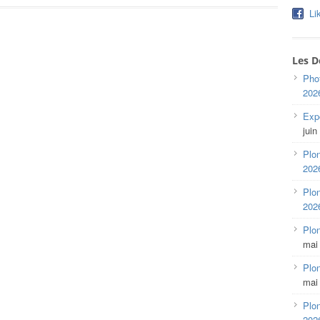
Li
Les D
Pho
202
Expo
juin
Plon
202
Plon
202
Plo
mai
Plon
mai
Plon
202