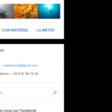
COIN MATÉRIEL
LA MÉTÉO
ct
 :
stephanncb@gmail.com
éphone : +33 6 87 99 72 02
z-vous sur Facebook