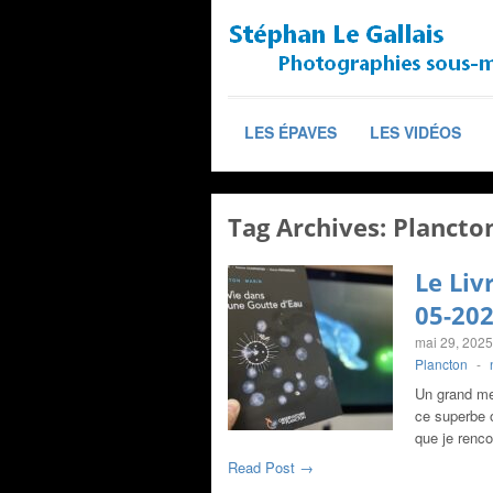
LES ÉPAVES
LES VIDÉOS
Tag Archives:
Plancto
Le Liv
05-20
mai 29, 2025
Plancton
-
Un grand mer
ce superbe 
que je renc
Read Post →