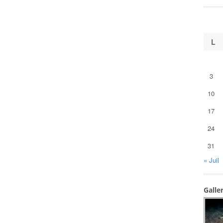
L
3
10
17
24
31
« Juil
Galle