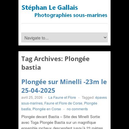
Tag Archives:
Plongée
bastia
Plongée sur Minelli -23m le
25-04-2025
avril 25, 2026
-
La Faune et Flore
-
Tagged:
épaves
sous-marines
,
Faune et Flore de Corse
,
Plongée
bastia
,
Plongée en Corse
-
no comments
Plongée devant Bastia – Site des Minelli Sortie
avec Toga Plongée Bastia sur un magnifique
ensemble rocheux descendant jusqu’à 23 mètres.