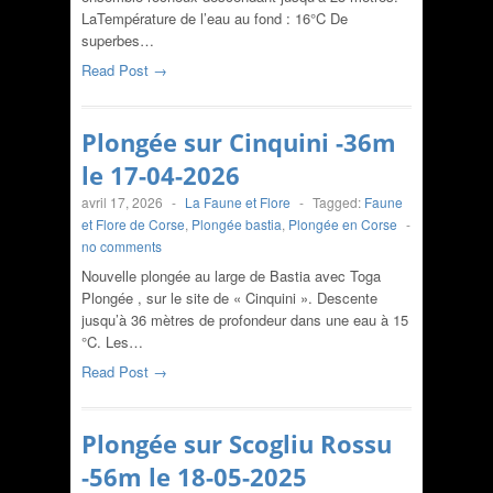
LaTempérature de l’eau au fond : 16°C De
superbes…
Read Post →
Plongée sur Cinquini -36m
le 17-04-2026
avril 17, 2026
-
La Faune et Flore
-
Tagged:
Faune
et Flore de Corse
,
Plongée bastia
,
Plongée en Corse
-
no comments
Nouvelle plongée au large de Bastia avec Toga
Plongée , sur le site de « Cinquini ». Descente
jusqu’à 36 mètres de profondeur dans une eau à 15
°C. Les…
Read Post →
Plongée sur Scogliu Rossu
-56m le 18-05-2025