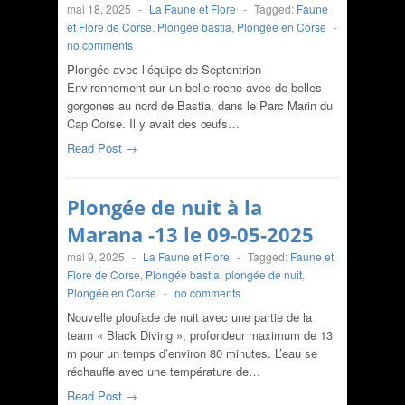
mai 18, 2025
-
La Faune et Flore
-
Tagged:
Faune
et Flore de Corse
,
Plongée bastia
,
Plongée en Corse
-
no comments
Plongée avec l’équipe de Septentrion
Environnement sur un belle roche avec de belles
gorgones au nord de Bastia, dans le Parc Marin du
Cap Corse. Il y avait des œufs…
Read Post →
Plongée de nuit à la
Marana -13 le 09-05-2025
mai 9, 2025
-
La Faune et Flore
-
Tagged:
Faune et
Flore de Corse
,
Plongée bastia
,
plongée de nuit
,
Plongée en Corse
-
no comments
Nouvelle ploufade de nuit avec une partie de la
team « Black Diving », profondeur maximum de 13
m pour un temps d’environ 80 minutes. L’eau se
réchauffe avec une température de…
Read Post →