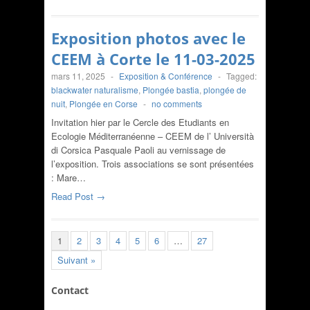
Exposition photos avec le
CEEM à Corte le 11-03-2025
mars 11, 2025
-
Exposition & Conférence
-
Tagged:
blackwater naturalisme
,
Plongée bastia
,
plongée de
nuit
,
Plongée en Corse
-
no comments
Invitation hier par le Cercle des Etudiants en
Ecologie Méditerranéenne – CEEM de l’ Università
di Corsica Pasquale Paoli au vernissage de
l’exposition. Trois associations se sont présentées
: Mare…
Read Post →
1
2
3
4
5
6
…
27
Suivant »
Contact