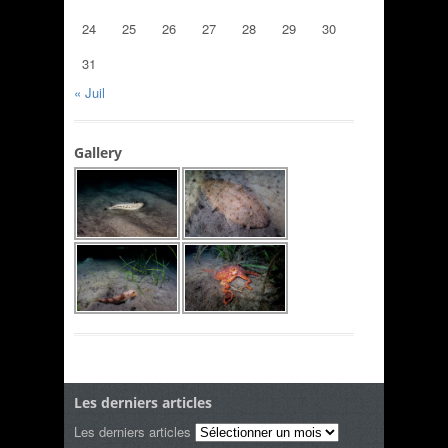
24
25
26
27
28
29
30
31
« Juil
Gallery
Les derniers articles
Les derniers articles