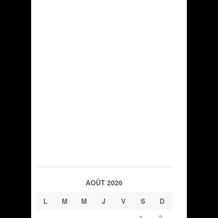
AOÛT 2026
L
M
M
J
V
S
D
1
2