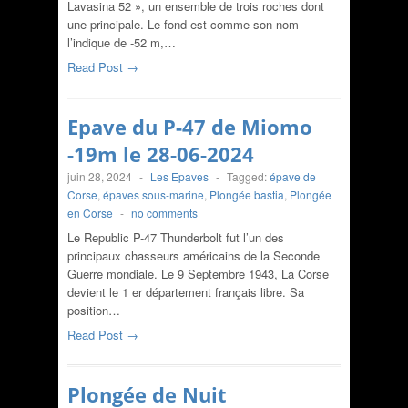
Lavasina 52 », un ensemble de trois roches dont
une principale. Le fond est comme son nom
l’indique de -52 m,…
Read Post →
Epave du P-47 de Miomo
-19m le 28-06-2024
juin 28, 2024
-
Les Epaves
-
Tagged:
épave de
Corse
,
épaves sous-marine
,
Plongée bastia
,
Plongée
en Corse
-
no comments
Le Republic P-47 Thunderbolt fut l’un des
principaux chasseurs américains de la Seconde
Guerre mondiale. Le 9 Septembre 1943, La Corse
devient le 1 er département français libre. Sa
position…
Read Post →
Plongée de Nuit