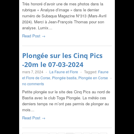
Très honoré d’avoir une de mes photos dans la
rubrique « Analyse d’image » dans le dernier
numéro de Subaqua Magazine N°313 (Mars-Avril
2024). Merci à Jean-François Thomas pour son
analyse. Lumix…
Read Post →
Plongée sur les Cinq Pics
-20m le 07-03-2024
mars 7, 2024
-
La Faune et Flore
-
Tagged:
Faune
et Flore de Corse
,
Plongée bastia
,
Plongée en Corse
-
no comments
Petite plongée sur le site des Cinq Pics au nord de
Bastia avec le club Toga Plongée. La météo ces
derniers temps ne m’ont pas permis de plonger au
mois…
Read Post →