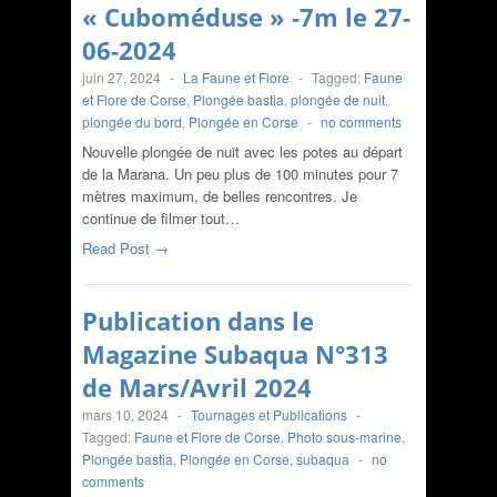
« Cuboméduse » -7m le 27-
06-2024
juin 27, 2024
-
La Faune et Flore
-
Tagged:
Faune
et Flore de Corse
,
Plongée bastia
,
plongée de nuit
,
plongée du bord
,
Plongée en Corse
-
no comments
Nouvelle plongée de nuit avec les potes au départ
de la Marana. Un peu plus de 100 minutes pour 7
mètres maximum, de belles rencontres. Je
continue de filmer tout…
Read Post →
Publication dans le
Magazine Subaqua N°313
de Mars/Avril 2024
mars 10, 2024
-
Tournages et Publications
-
Tagged:
Faune et Flore de Corse
,
Photo sous-marine
,
Plongée bastia
,
Plongée en Corse
,
subaqua
-
no
comments