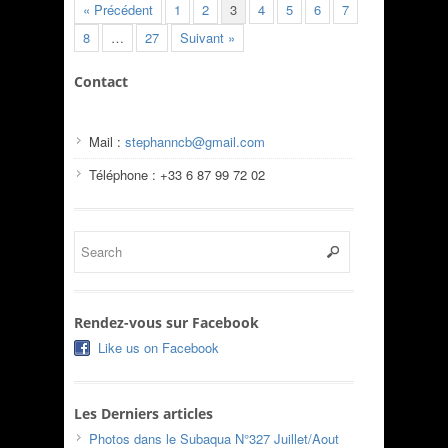
« Précédent
1
2
3
4
5
6
7
8
…
27
Suivant »
Contact
Mail :
stephanncb@gmail.com
Téléphone : +33 6 87 99 72 02
Rendez-vous sur Facebook
Like us on Facebook
Les Derniers articles
Photos dans le Subaqua N°327 Juillet/Aout