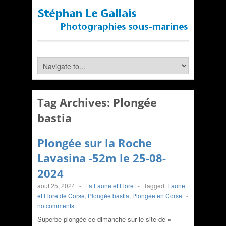
Tag Archives:
Plongée
bastia
Plongée sur la Roche
Lavasina -52m le 25-08-
2024
août 25, 2024
-
La Faune et Flore
-
Tagged:
Faune
et Flore de Corse
,
Plongée bastia
,
Plongée en Corse
-
no comments
Superbe plongée ce dimanche sur le site de «