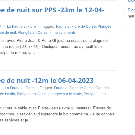
e de nuit sur PPS -23m le 12-04-
Plo
mai
3
-
La Faune et Flore
-
Tagged:
Faune et Flore de Corse
,
Plongée
ée de nuit
,
Plongée en Corse
-
no comments
nuit avec Pierre-Jean & Petru Ghjuvà au départ de la plage de
 une roche (-23m / 63′). Quelques rencontres sympathiques
ulpe, le mérou, la…
e de nuit -12m le 06-04-2023
-
La Faune et Flore
-
Tagged:
Faune et Flore de Corse
,
Grondin
,
ée bastia
,
Plongée en Corse
,
plongée sur le sable
,
Poulpe
-
no
nuit sur le sable avec Pierre-Jean (-12m/73 minutes). Encore de
ncontres, c’est génial d’apprendre la bio comme ça. Je ne connais
les espèces et je…