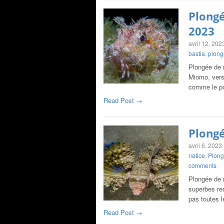
Plongé
2023
avril 12, 202
bastia
,
plong
Plongée de 
Miomo, vers
comme le po
Read Post →
Plongé
avril 6, 2023
natice
,
Plong
comments
Plongée de 
superbes re
pas toutes 
Read Post →