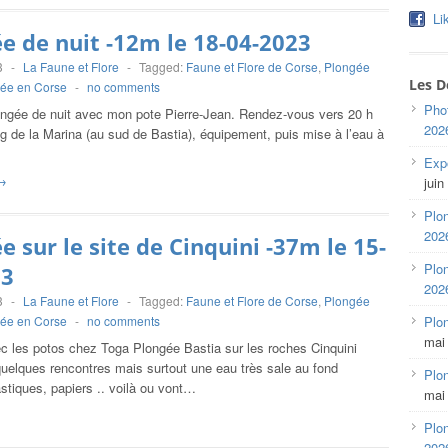
Li
e de nuit -12m le 18-04-2023
3
-
La Faune et Flore
-
Tagged:
Faune et Flore de Corse
,
Plongée
Les D
ée en Corse
-
no comments
Pho
ongée de nuit avec mon pote Pierre-Jean. Rendez-vous vers 20 h
202
ng de la Marina (au sud de Bastia), équipement, puis mise à l’eau à
Expo
→
juin
Plon
202
e sur le site de Cinquini -37m le 15-
Plon
23
202
3
-
La Faune et Flore
-
Tagged:
Faune et Flore de Corse
,
Plongée
ée en Corse
-
no comments
Plo
mai
c les potos chez Toga Plongée Bastia sur les roches Cinquini
quelques rencontres mais surtout une eau très sale au fond
Plon
astiques, papiers .. voilà ou vont…
mai
Plon
202