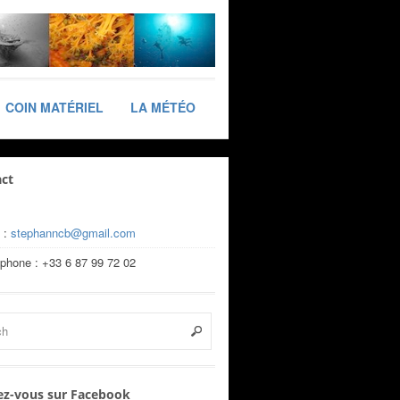
COIN MATÉRIEL
LA MÉTÉO
ct
 :
stephanncb@gmail.com
éphone : +33 6 87 99 72 02
z-vous sur Facebook