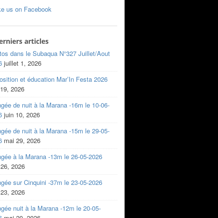
ke us on Facebook
erniers articles
tos dans le Subaqua N°327 Juillet/Aout
6
juillet 1, 2026
sition et éducation Mar’In Festa 2026
 19, 2026
gée de nuit à la Marana -16m le 10-06-
6
juin 10, 2026
gée de nuit à la Marana -15m le 29-05-
6
mai 29, 2026
ngée à la Marana -13m le 26-05-2026
 26, 2026
gée sur Cinquini -37m le 23-05-2026
 23, 2026
gée nuit à la Marana -12m le 20-05-
6
mai 20, 2026