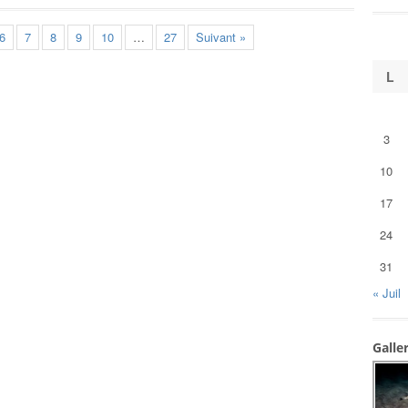
6
7
8
9
10
…
27
Suivant »
L
3
10
17
24
31
« Juil
Galle