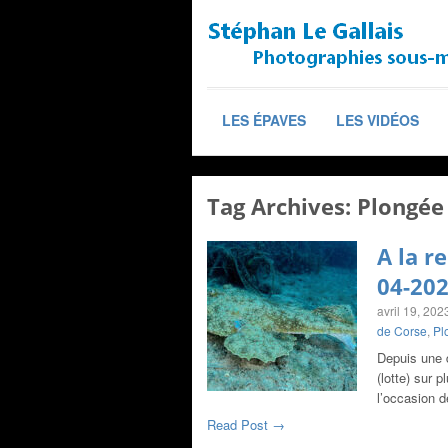
LES ÉPAVES
LES VIDÉOS
Tag Archives:
Plongée
A la r
04-20
avril 19, 202
de Corse
,
Pl
Depuis une d
(lotte) sur 
l’occasion 
Read Post →