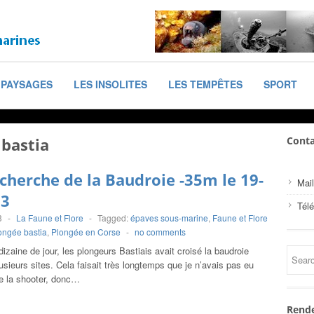
PAYSAGES
LES INSOLITES
LES TEMPÊTES
SPORT
 bastia
Conta
echerche de la Baudroie -35m le 19-
Mail
23
Tél
3
-
La Faune et Flore
-
Tagged:
épaves sous-marine
,
Faune et Flore
ongée bastia
,
Plongée en Corse
-
no comments
izaine de jour, les plongeurs Bastiais avait croisé la baudroie
plusieurs sites. Cela faisait très longtemps que je n’avais pas eu
de la shooter, donc…
Rende