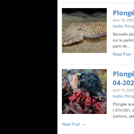
Plongé
avril 18, 202
bastia
,
Plong
Nouvelle pl
sur le parki
partir de…
Read Post 
Plongé
04-20
avril 15, 202
bastia
,
Plong
Plongée ave
(-37m/33′), 
(cartons, pl
Read Post →