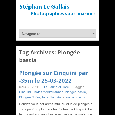
Tag Archives:
Plongée
bastia
Plongée sur Cinquini par
-35m le 25-03-2022
mars 25, 2022
-
La Faune et Flore
-
Tagged:
Cinquini
,
Photos méditerrannée
,
Plongée bastia
,
Plongée Corse
,
Toga Plongée
-
no comments
Rendez-vous cet après midi au club de plongée à
Toga pour un plouf sur les roches de Cinquini. Le
temps est au beau fixe, une mer calme mais une