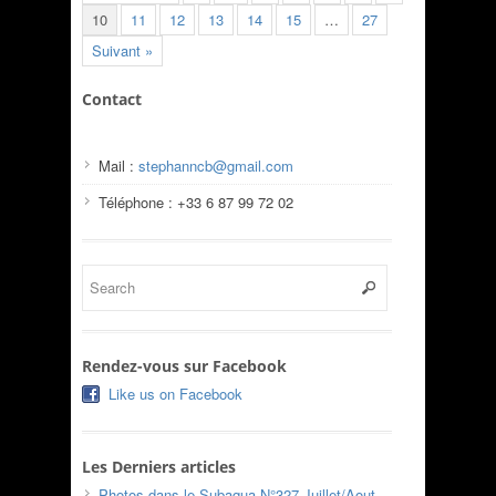
10
11
12
13
14
15
…
27
Suivant »
Contact
Mail :
stephanncb@gmail.com
Téléphone : +33 6 87 99 72 02
Rendez-vous sur Facebook
Like us on Facebook
Les Derniers articles
Photos dans le Subaqua N°327 Juillet/Aout