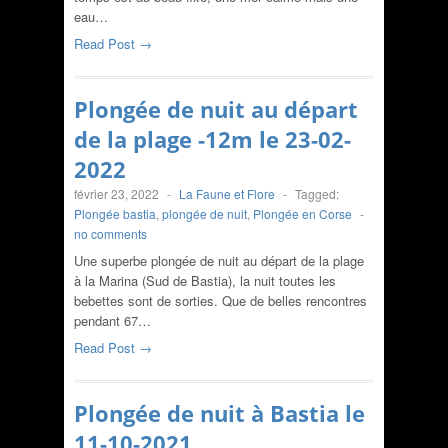
eau…
Read Post →
Plongée de nuit au départ
de la plage -12m le 23-02-
2022
février 23, 2022
-
La Faune et Flore
-
Tagged:
Plongée bastia
,
plongée de nuit
,
Plongée en Corse
-
no comments
Une superbe plongée de nuit au départ de la plage
à la Marina (Sud de Bastia), la nuit toutes les
bebettes sont de sorties. Que de belles rencontres
pendant 67…
Read Post →
Plongée de nuit à Bastia le
11-10-2021