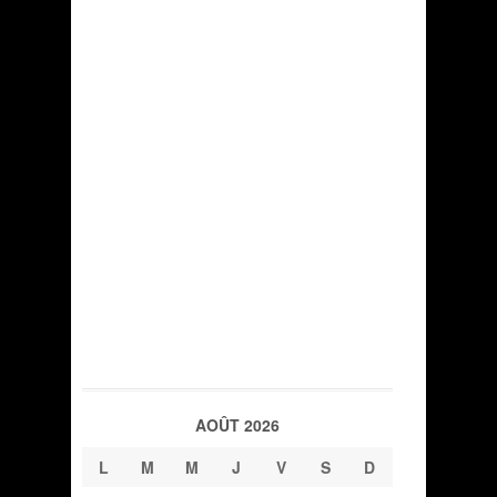
AOÛT 2026
L
M
M
J
V
S
D