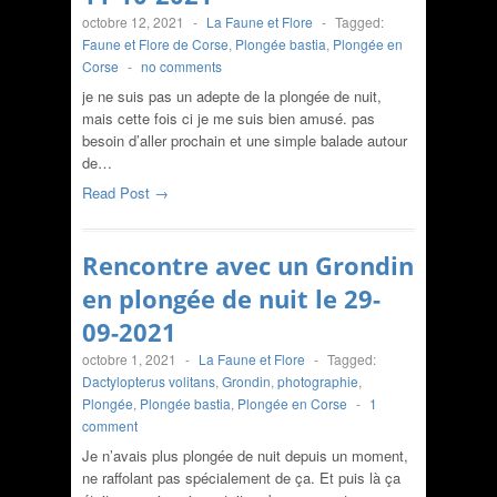
octobre 12, 2021
-
La Faune et Flore
-
Tagged:
Faune et Flore de Corse
,
Plongée bastia
,
Plongée en
Corse
-
no comments
je ne suis pas un adepte de la plongée de nuit,
mais cette fois ci je me suis bien amusé. pas
besoin d’aller prochain et une simple balade autour
de…
Read Post →
Rencontre avec un Grondin
en plongée de nuit le 29-
09-2021
octobre 1, 2021
-
La Faune et Flore
-
Tagged:
Dactylopterus volitans
,
Grondin
,
photographie
,
Plongée
,
Plongée bastia
,
Plongée en Corse
-
1
comment
Je n’avais plus plongée de nuit depuis un moment,
ne raffolant pas spécialement de ça. Et puis là ça