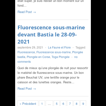
était super, je suis restait un bon moment sur un
fond…
Read Post →
Fluorescence sous-marine
devant Bastia le 28-09-
2021
septembre 29, 2021
-
La Faune et Flore
-
Tagged:
Fluorescence
,
Fluorescence sous-marine
,
Plongée
bastia
,
Plongée en Corse
,
Toga Plongée
-
no
comments
Quoi de mieux qu’une plongée de nuit pour ressortir
le matériel de fluorescence sous-marine. Un bon
phare Beuchat UV, une lentille orange pour le
caisson et des lunettes oranges. Reste…
Read Post →
« Précédent
1
…
5
6
7
8
9