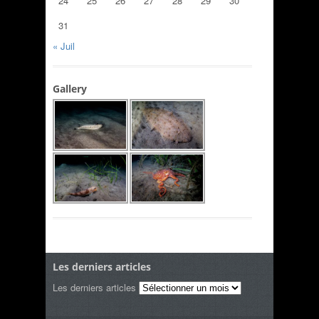
24
25
26
27
28
29
30
31
« Juil
Gallery
Les derniers articles
Les derniers articles