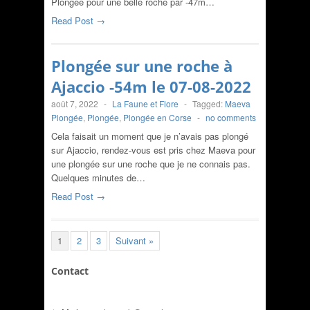
Plongée pour une belle roche par -47m…
Read Post →
Plongée sur une roche à
Ajaccio -54m le 07-08-2022
août 7, 2022
-
La Faune et Flore
-
Tagged:
Maeva
Plongée
,
Plongée
,
Plongée en Corse
-
no comments
Cela faisait un moment que je n’avais pas plongé
sur Ajaccio, rendez-vous est pris chez Maeva pour
une plongée sur une roche que je ne connais pas.
Quelques minutes de…
Read Post →
1
2
3
Suivant »
Contact