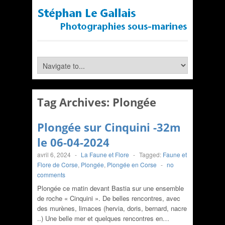
Tag Archives:
Plongée
Plongée sur Cinquini -32m
le 06-04-2024
avril 6, 2024
-
La Faune et Flore
-
Tagged:
Faune et
Flore de Corse
,
Plongée
,
Plongée en Corse
-
no
comments
Plongée ce matin devant Bastia sur une ensemble
de roche « Cinquini ». De belles rencontres, avec
des murènes, limaces (hervia, doris, bernard, nacre
..) Une belle mer et quelques rencontres en…