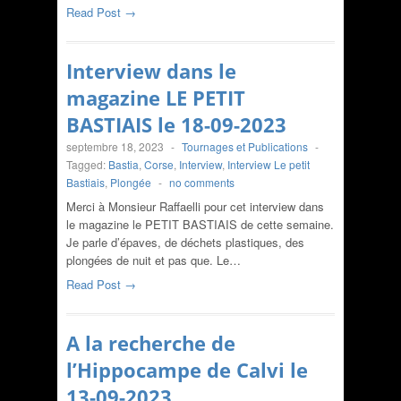
Read Post →
Interview dans le
magazine LE PETIT
BASTIAIS le 18-09-2023
septembre 18, 2023
-
Tournages et Publications
-
Tagged:
Bastia
,
Corse
,
Interview
,
Interview Le petit
Bastiais
,
Plongée
-
no comments
Merci à Monsieur Raffaelli pour cet interview dans
le magazine le PETIT BASTIAIS de cette semaine.
Je parle d’épaves, de déchets plastiques, des
plongées de nuit et pas que. Le…
Read Post →
A la recherche de
l’Hippocampe de Calvi le
13-09-2023