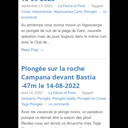
septembre 13, 2023
-
La Faune et Flore
-
Tagged:
Corse
,
hippocampe
,
Hippocampe Calvi
,
Plongée
-
no
comments
Au printemps nous avions trouvé un hippocampe
en plongée de nuit de la plage de Calvi, nouvelle
opération mais de jours toujours dans le même coin
avec le Club de…
Read Post →
Plongée sur la roche
Campana devant Bastia
-47m le 14-08-2022
août 14, 2022
-
La Faune et Flore
-
Tagged:
campana
,
Plongée
,
Plongée bastia
,
Plongée en Corse
,
Toga Plongée
-
no comments
Avec les vacances je plonge moins, un paradoxe
puisque ce devrait être la saison des plouf.
Rendez-vous est donné ce dimanche chez Toga