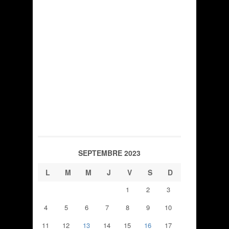
SEPTEMBRE 2023
L
M
M
J
V
S
D
1
2
3
4
5
6
7
8
9
10
11
12
13
14
15
16
17