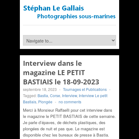
Interview dans le
magazine LE PETIT
BASTIAIS le 18-09-2023
septembre 18, 2023
-
Tournages et Publications
-
Tagged:
Bastia
,
Corse
,
Interview
,
Interview Le petit
Bastiais
,
Plongée
-
no comments
Merci à Monsieur Raffaelli pour cet interview dans
le magazine le PETIT BASTIAIS de cette semaine.
Je parle d’épaves, de déchets plastiques, des
plongées de nuit et pas que. Le magazine est
disponible chez les bureaux de presse à Bastia.