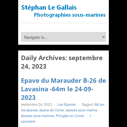
Daily Archives:
septembre
24, 2023
Epave du Marauder B-26 de
Lavasina -64m le 24-09-
2023
septembre 24, 2023
-
Les Epaves
-
Tagged:
Bd sur
les épaves
,
épave de Corse
,
épaves sous-marine
,
épaves sous-marines
,
Plongée en Corse
-
1
comment