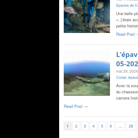
Epaves de C
Une belle pl
». j’étais 
petite histo
Read Post 
L’épav
05-20
mai 29, 2024
Corse
,
épave
Avec la sou
du chasseur
camera Inst
Read Post →
1
2
3
4
5
6
…
28