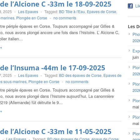
de l’Alcione C -33m le 18-09-2025
Li
8, 2025
-
Les Epaves
-
Tagged:
BD Tôle à l'Eau
,
Epaves de Corse
,
-marines
,
Plongée en Corse
-
no comments
otre périple épaves en Corse. Toujours accompagné par Gilles &
Les D
o, nous avons plongé ancore une fois dans l’histoire. L’ Alcione C,
Pho
olier italien…
202
→
Expo
juin
de l’Insuma -44m le 17-09-2025
Plon
202
7, 2025
-
Les Epaves
-
Tagged:
BD des épaves de Corse
,
Epaves de
s sous-marines
,
Plongée en Corse
-
no comments
Plon
otre périple épaves en Corse. Toujours accompagné par Gilles &
202
o, nous avons plongé dans l’histoire aujourd’hui. La canonnière
Plo
219 (Allemande) fût détruite le 9…
mai
→
Plon
mai
de l’Alcione C -33m le 11-05-2025
Plon
-
Les Epaves
-
Tagged:
BD des épaves de Corse
,
épave de Corse
,
202