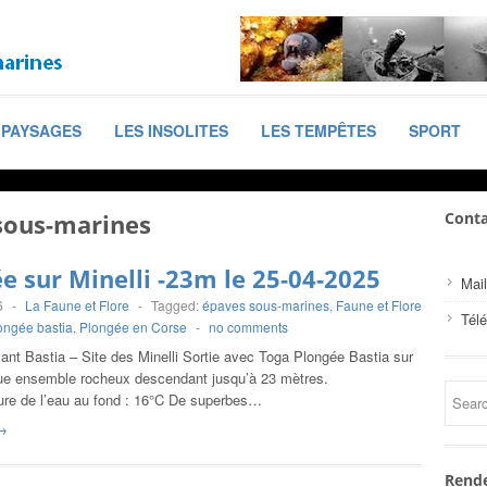
PAYSAGES
LES INSOLITES
LES TEMPÊTES
SPORT
sous-marines
Conta
e sur Minelli -23m le 25-04-2025
Mail
6
-
La Faune et Flore
-
Tagged:
épaves sous-marines
,
Faune et Flore
Tél
ongée bastia
,
Plongée en Corse
-
no comments
ant Bastia – Site des Minelli Sortie avec Toga Plongée Bastia sur
ue ensemble rocheux descendant jusqu’à 23 mètres.
re de l’eau au fond : 16°C De superbes…
→
Rende