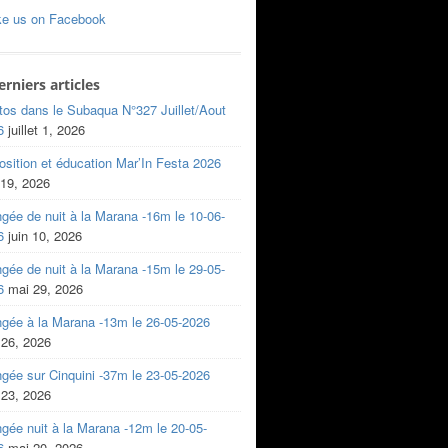
ke us on Facebook
erniers articles
tos dans le Subaqua N°327 Juillet/Aout
6
juillet 1, 2026
sition et éducation Mar’In Festa 2026
 19, 2026
gée de nuit à la Marana -16m le 10-06-
6
juin 10, 2026
gée de nuit à la Marana -15m le 29-05-
6
mai 29, 2026
ngée à la Marana -13m le 26-05-2026
 26, 2026
gée sur Cinquini -37m le 23-05-2026
 23, 2026
gée nuit à la Marana -12m le 20-05-
6
mai 20, 2026