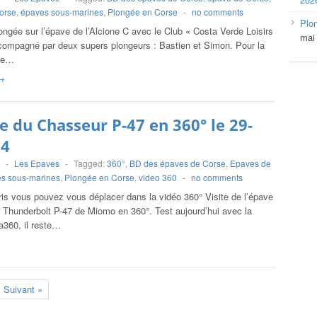
orse
,
épaves sous-marines
,
Plongée en Corse
-
no comments
Plo
ongée sur l’épave de l’Alcione C avec le Club « Costa Verde Loisirs
mai
accompagné par deux supers plongeurs : Bastien et Simon. Pour la
ire…
→
e du Chasseur P-47 en 360° le 29-
24
-
Les Epaves
-
Tagged:
360°
,
BD des épaves de Corse
,
Epaves de
s sous-marines
,
Plongée en Corse
,
video 360
-
no comments
ris vous pouvez vous déplacer dans la vidéo 360° Visite de l’épave
 Thunderbolt P-47 de Miomo en 360°. Test aujourd’hui avec la
a360, il reste…
Suivant »