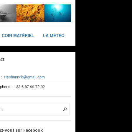
COIN MATÉRIEL
LA MÉTÉO
ct
 :
stephanncb@gmail.com
éphone : +33 6 87 99 72 02
z-vous sur Facebook