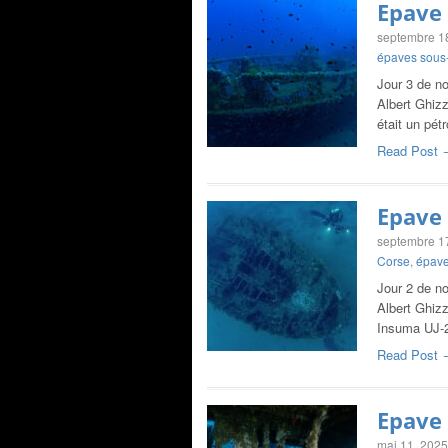
Epave 
septembre 1
épaves sous
Jour 3 de n
Albert Ghizz
était un pétr
Read Post 
Epave 
septembre 1
Corse
,
épave
Jour 2 de n
Albert Ghizz
Insuma UJ-2
Read Post 
Epave 
mai 11, 2025