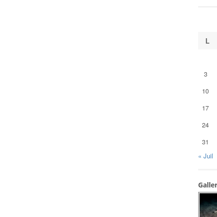
L
3
10
17
24
31
« Juil
Galle