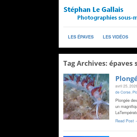
LES ÉPAVES
LES VIDÉOS
Tag Archives:
épaves 
Plongé
avril 25, 202
de Corse
,
Pl
Plongée dev
un magnifiq
LaTempératu
Read Post 