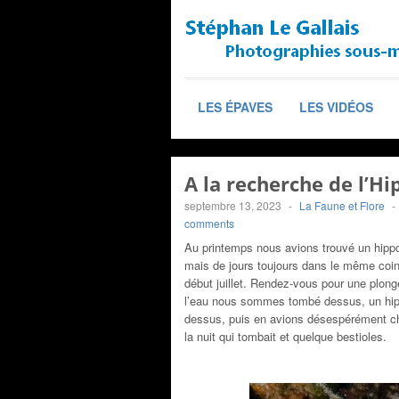
LES ÉPAVES
LES VIDÉOS
A la recherche de l’H
septembre 13, 2023
-
La Faune et Flore
-
comments
Au printemps nous avions trouvé un hippo
mais de jours toujours dans le même coin
début juillet. Rendez-vous pour une plong
l’eau nous sommes tombé dessus, un hi
dessus, puis en avions désespérément ch
la nuit qui tombait et quelque bestioles.