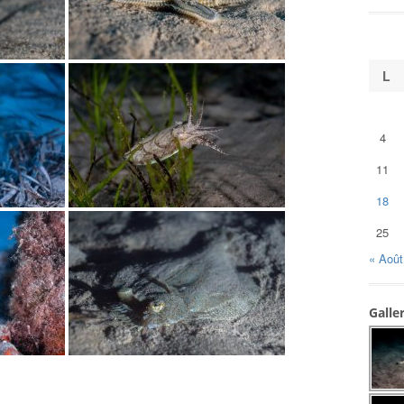
L
4
11
18
25
« Août
Galle