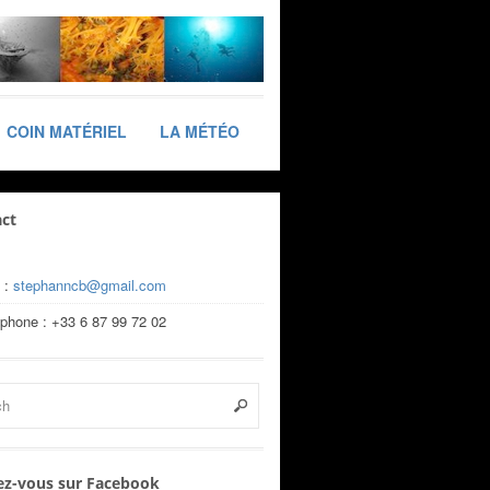
COIN MATÉRIEL
LA MÉTÉO
ct
 :
stephanncb@gmail.com
éphone : +33 6 87 99 72 02
z-vous sur Facebook