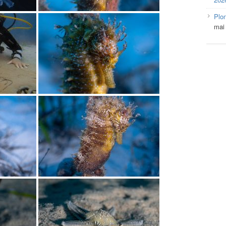
Plo
mai