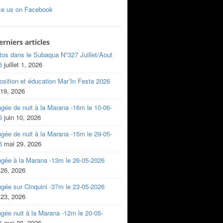
ke us on Facebook
erniers articles
tos dans le Subaqua N°327 Juillet/Aout
6
juillet 1, 2026
sition et éducation Mar’In Festa 2026
 19, 2026
gée de nuit à la Marana -16m le 10-06-
6
juin 10, 2026
gée de nuit à la Marana -15m le 29-05-
6
mai 29, 2026
ngée à la Marana -13m le 26-05-2026
 26, 2026
gée sur Cinquini -37m le 23-05-2026
 23, 2026
gée nuit à la Marana -12m le 20-05-
6
mai 20, 2026