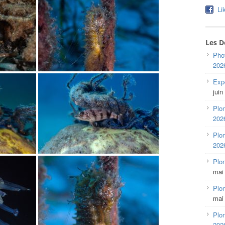
Li
Les D
Pho
202
Expo
juin
Plon
202
Plon
202
Plo
mai
Plon
mai
Plon
202