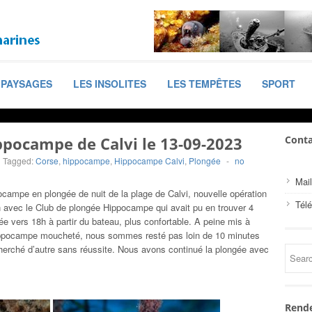
PAYSAGES
LES INSOLITES
LES TEMPÊTES
SPORT
ippocampe de Calvi le 13-09-2023
Conta
Tagged:
Corse
,
hippocampe
,
Hippocampe Calvi
,
Plongée
-
no
Mail
campe en plongée de nuit de la plage de Calvi, nouvelle opération
Tél
 avec le Club de plongée Hippocampe qui avait pu en trouver 4
ée vers 18h à partir du bateau, plus confortable. A peine mis à
ppocampe moucheté, nous sommes resté pas loin de 10 minutes
erché d’autre sans réussite. Nous avons continué la plongée avec
Rende