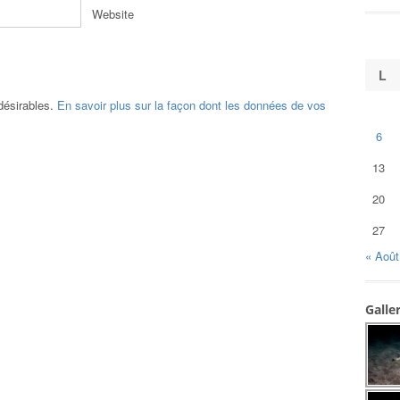
Website
L
ndésirables.
En savoir plus sur la façon dont les données de vos
6
13
20
27
« Août
Galle