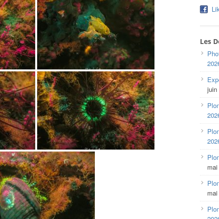
Li
Les D
Pho
202
Expo
juin
Plon
202
Plon
202
Plo
mai
Plon
mai
Plon
202