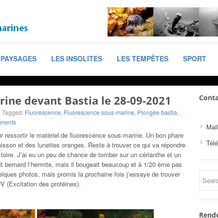
PAYSAGES
LES INSOLITES
LES TEMPÊTES
SPORT
ine devant Bastia le 28-09-2021
Conta
Tagged:
Fluorescence
,
Fluorescence sous-marine
,
Plongée bastia
,
ments
Mail
r ressortir le matériel de fluorescence sous-marine. Un bon phare
Tél
aisson et des lunettes oranges. Reste à trouver ce qui va répondre
stoire. J’ai eu un peu de chance de tomber sur un cérianthe et un
tit bernard l’hermite, mais il bougeait beaucoup et à 1/20 ème pas
uelques photos, mais promis la prochaine fois j’essaye de trouver
V (Excitation des protéines).
Rende