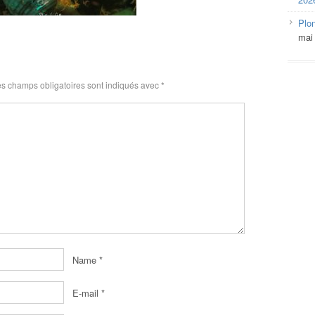
Plo
mai
s champs obligatoires sont indiqués avec
*
Name
*
E-mail
*