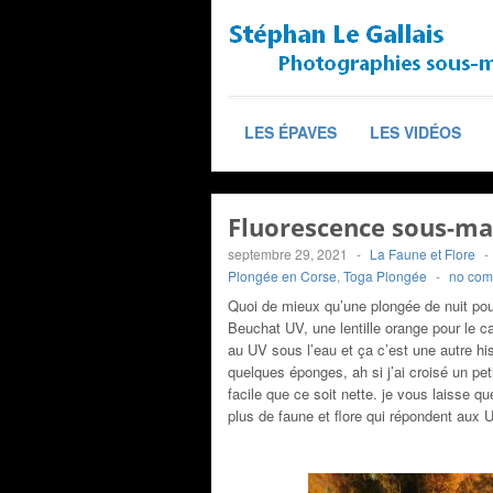
LES ÉPAVES
LES VIDÉOS
Fluorescence sous-mar
septembre 29, 2021
-
La Faune et Flore
-
Plongée en Corse
,
Toga Plongée
-
no com
Quoi de mieux qu’une plongée de nuit pou
Beuchat UV, une lentille orange pour le c
au UV sous l’eau et ça c’est une autre hi
quelques éponges, ah si j’ai croisé un pe
facile que ce soit nette. je vous laisse q
plus de faune et flore qui répondent aux U