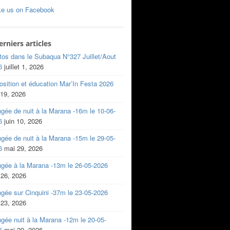
ke us on Facebook
erniers articles
tos dans le Subaqua N°327 Juillet/Aout
6
juillet 1, 2026
sition et éducation Mar’In Festa 2026
 19, 2026
gée de nuit à la Marana -16m le 10-06-
6
juin 10, 2026
gée de nuit à la Marana -15m le 29-05-
6
mai 29, 2026
ngée à la Marana -13m le 26-05-2026
 26, 2026
gée sur Cinquini -37m le 23-05-2026
 23, 2026
gée nuit à la Marana -12m le 20-05-
6
mai 20, 2026