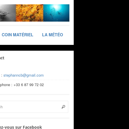
COIN MATÉRIEL
LA MÉTÉO
ct
 :
stephanncb@gmail.com
éphone : +33 6 87 99 72 02
z-vous sur Facebook