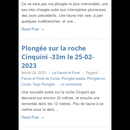
Ce ne sera pas ma plongée la plus mémorable, une
eau très chargée suite aux intempéries pluvieuses
des jours précédents. Une faune très rare, à part
quelques nudibranches, et une…
Read Post →
Plongée sur la roche
Cinquini -33m le 25-02-
2023
février 25, 2023
-
La Faune et Flore
-
Tagged:
Faune et Flore de Corse
,
Plongée bastia
,
Plongée en
Corse
,
Toga Plongée
-
no comments
Une nouvelle sortie sur la roche Cinquini qui
descend sur environ 33 mètres, et ensuite une
remontée dans les 12 mètres. Peu de faune à se
mettre sous la dent,…
Read Post →