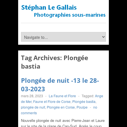
Tag Archives:
Plongée
bastia
Plongée de nuit -13 le 28-
03-2023
mars 28, 2023
-
La Faune et Flore
-
Tagged:
Ange
de Mer
,
Faune et Flore de Corse
,
Plongée bastia
,
plongée de nuit
,
Plongée en Corse
,
Poulpe
-
no
comments
Nouvelle plongée de nuit avec Pierre-Jean et Laure
sur le site de la plage de Cap-Sud. Après le coup