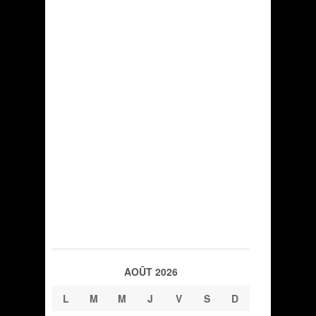
AOÛT 2026
L
M
M
J
V
S
D