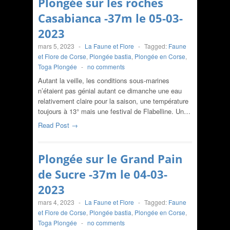
Plongée sur les roches
Casabianca -37m le 05-03-
2023
mars 5, 2023
-
La Faune et Flore
-
Tagged:
Faune
et Flore de Corse
,
Plongée bastia
,
Plongée en Corse
,
Toga Plongée
-
no comments
Autant la veille, les conditions sous-marines
n’étaient pas génial autant ce dimanche une eau
relativement claire pour la saison, une température
toujours à 13° mais une festival de Flabelline. Un…
Read Post →
Plongée sur le Grand Pain
de Sucre -37m le 04-03-
2023
mars 4, 2023
-
La Faune et Flore
-
Tagged:
Faune
et Flore de Corse
,
Plongée bastia
,
Plongée en Corse
,
Toga Plongée
-
no comments