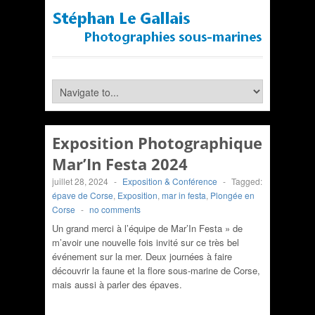
Exposition Photographique
Mar’In Festa 2024
juillet 28, 2024
-
Exposition & Conférence
-
Tagged:
épave de Corse
,
Exposition
,
mar in festa
,
Plongée en
Corse
-
no comments
Un grand merci à l’équipe de Mar’In Festa » de
m’avoir une nouvelle fois invité sur ce très bel
événement sur la mer. Deux journées à faire
découvrir la faune et la flore sous-marine de Corse,
mais aussi à parler des épaves.