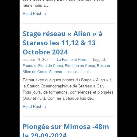
faune nous a…
Read Post →
Stage réseau « Alien » à
Stareso les 11,12 & 13
Octobre 2024
octobre 13, 2024
-
La Faune et Flore
-
Tagged:
Faune et Flore de Corse
,
Plongée en Corse
,
Réseau
Alien en Corse
,
Stareso
-
no comments
Retour avec quelques photos du Stage « Alien » à
la Station Oceanographique de Stareso à Calvi.
Trois jours, de formations, conférences et plongées
(Jour et nuit). Comme à chaque fois de…
Read Post →
Plongée sur Mimosa -48m
le 29-09-2024