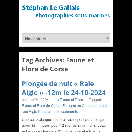
Tag Archives:
Faune et
Flore de Corse
Plongée de nuit « Raie
Aigle » -12m le 24-10-2024
octobre 24, 2024
-
La Faune et Flore
-
Tagged:
Faune et Flore de Corse
,
Plongée en Corse
,
raie aigle
,
raie Aigle Corsica
-
no comments
Une belle plongée hier soir au départ de la plage
avec 82 minutes pour 12 mètres maximum. L’eau
est encore chaude à 21°. Une nouvelle fois, la