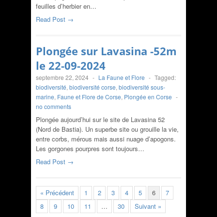
feuilles d’herbier en…
Read Post →
Plongée sur Lavasina -52m
le 22-09-2024
septembre 22, 2024
-
La Faune et Flore
-
Tagged:
biodiversité
,
biodiversité corse
,
biodiversité sous-
marine
,
Faune et Flore de Corse
,
Plongée en Corse
-
no comments
Plongée aujourd’hui sur le site de Lavasina 52
(Nord de Bastia). Un superbe site ou grouille la vie,
entre corbs, mérous mais aussi nuage d’apogons.
Les gorgones pourpres sont toujours…
Read Post →
« Précédent
1
2
3
4
5
6
7
8
9
10
11
…
30
Suivant »