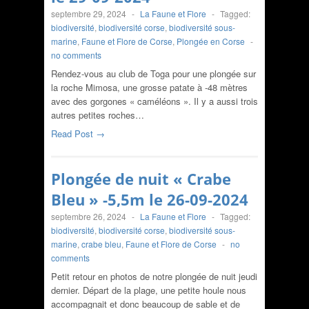
septembre 29, 2024
-
La Faune et Flore
-
Tagged:
biodiversité
,
biodiversité corse
,
biodiversité sous-
marine
,
Faune et Flore de Corse
,
Plongée en Corse
-
no comments
Rendez-vous au club de Toga pour une plongée sur
la roche Mimosa, une grosse patate à -48 mètres
avec des gorgones « caméléons ». Il y a aussi trois
autres petites roches…
Read Post →
Plongée de nuit « Crabe
Bleu » -5,5m le 26-09-2024
septembre 26, 2024
-
La Faune et Flore
-
Tagged:
biodiversité
,
biodiversité corse
,
biodiversité sous-
marine
,
crabe bleu
,
Faune et Flore de Corse
-
no
comments
Petit retour en photos de notre plongée de nuit jeudi
dernier. Départ de la plage, une petite houle nous
accompagnait et donc beaucoup de sable et de