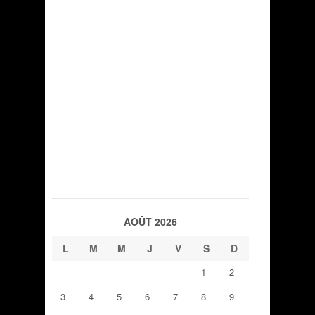
AOÛT 2026
L
M
M
J
V
S
D
1
2
3
4
5
6
7
8
9