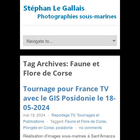
Tag Archives:
Faune et
Flore de Corse
Tournage pour France TV
avec le GIS Posidonie le 18-
05-2024
mai 18, 2024
-
Reportage TV
,
Tournages et
Publications
-
Tagged:
Faune et Flore de Corse
,
Plongée en Corse
,
posidonie
-
no comments
Réalisation d’images sous-marines à Sant’Amanza