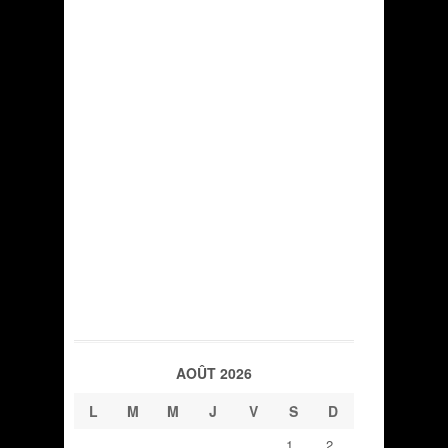
AOÛT 2026
L
M
M
J
V
S
D
1
2