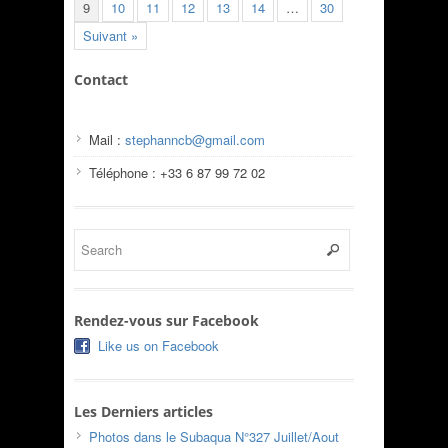
9
10
11
12
13
14
…
30
Suivant »
Contact
Mail :
stephanncb@gmail.com
Téléphone : +33 6 87 99 72 02
Rendez-vous sur Facebook
Like us on Facebook
Les Derniers articles
Photos dans le Subaqua N°327 Juillet/Aout