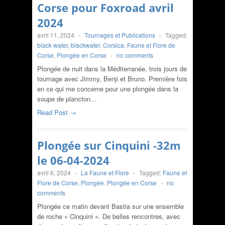
Corse pour Foxroad avril
2024
avril 11, 2024
-
Tournages et Publications
-
Tagged:
black water
,
blackwater
,
Corsica
,
Faune et Flore de
Corse
,
Plongée en Corse
-
no comments
Plongée de nuit dans la Méditerranée, trois jours de
tournage avec Jimmy, Benji et Bruno. Première fois
en ce qui me concerne pour une plongée dans la
soupe de plancton…
Read Post →
Plongée sur Cinquini -32m
le 06-04-2024
avril 6, 2024
-
La Faune et Flore
-
Tagged:
Faune et
Flore de Corse
,
Plongée
,
Plongée en Corse
-
no
comments
Plongée ce matin devant Bastia sur une ensemble
de roche « Cinquini ». De belles rencontres, avec