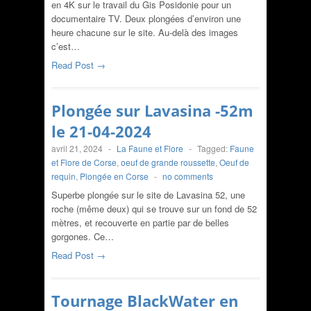
en 4K sur le travail du Gis Posidonie pour un
documentaire TV. Deux plongées d’environ une
heure chacune sur le site. Au-delà des images
c’est…
Read Post →
Plongée sur Lavasina -52m
le 21-04-2024
avril 21, 2024
-
La Faune et Flore
-
Tagged:
Faune
et Flore de Corse
,
oeuf de grande roussette
,
Oeuf de
requin
,
Plongée en Corse
-
no comments
Superbe plongée sur le site de Lavasina 52, une
roche (même deux) qui se trouve sur un fond de 52
mètres, et recouverte en partie par de belles
gorgones. Ce…
Read Post →
Tournage BlackWater en