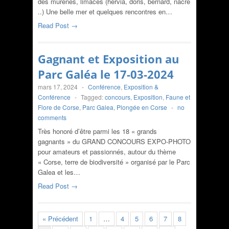
des murènes, limaces (hervia, doris, bernard, nacre
..) Une belle mer et quelques rencontres en…
Read Post →
Gagnant et Exposition au
Parc Galéa le 17-03-2024
mars 17, 2024
-
Conférence
,
Exposition &
Conférence
-
Tagged:
concours
,
Exposition
,
Faune et
Flore de Corse
,
Parc Galea
,
Plongée en Corse
-
no
comments
Très honoré d’être parmi les 18 « grands
gagnants » du GRAND CONCOURS EXPO-PHOTO
pour amateurs et passionnés, autour du thème
« Corse, terre de biodiversité » organisé par le Parc
Galea et les…
Read Post →
« Précédent
1
…
4
5
6
7
8