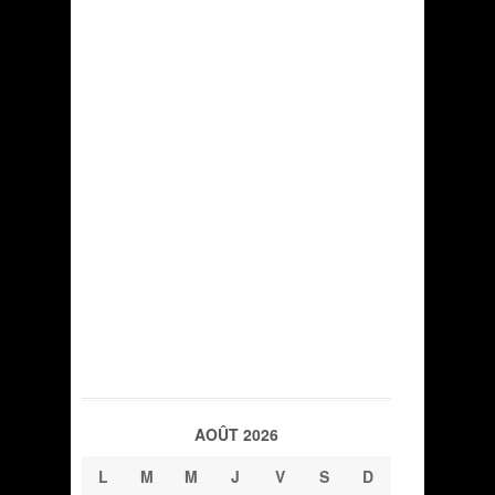
AOÛT 2026
L
M
M
J
V
S
D