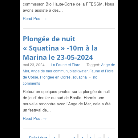
commission Bio Haute-Corse de la FFESSM. Nous
avons assisté à des…
Read Post →
Plongée de nuit
« Squatina » -10m à la
Marina le 23-05-2024
mai 23, 2024
-
La Faune et Flore
-
Tagged:
Ange de
Mer
,
Ange de mer commun
,
blackwater
,
Faune et Flore
de Corse
,
Plongée en Corse
,
squatina
-
no
comments
Retour en quelques photos sur la plongée de nuit
de jeudi dernier au sud de Bastia. Hormis une
nouvelle rencontre avec l’Ange de Mer, cela a été
un festival de…
Read Post →
« Précédent
1
…
3
4
5
6
7