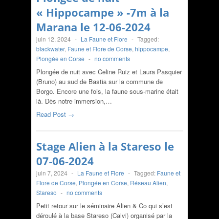
« Hippocampe » -7m à la
Marana le 12-06-2024
juin 12, 2024
-
La Faune et Flore
-
Tagged:
blackwater
,
Faune et Flore de Corse
,
hippocampe
,
Plongée en Corse
-
no comments
Plongée de nuit avec Celine Ruiz et Laura Pasquier
(Bruno) au sud de Bastia sur la commune de
Borgo. Encore une fois, la faune sous-marine était
là. Dès notre immersion,…
Read Post →
Stage Alien à la Stareso le
07-06-2024
juin 7, 2024
-
La Faune et Flore
-
Tagged:
Faune et
Flore de Corse
,
Plongée en Corse
,
Réseau Alien
,
Stareso
-
no comments
Petit retour sur le séminaire Alien & Co qui s’est
déroulé à la base Stareso (Calvi) organisé par la