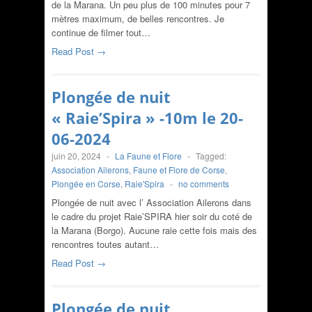
de la Marana. Un peu plus de 100 minutes pour 7
mètres maximum, de belles rencontres. Je
continue de filmer tout…
Read Post →
Plongée de nuit
« Raie’Spira » -10m le 20-
06-2024
juin 20, 2024
-
La Faune et Flore
-
Tagged:
Association Ailerons
,
Faune et Flore de Corse
,
Plongée en Corse
,
Raie'Spira
-
no comments
Plongée de nuit avec l’ Association Ailerons dans
le cadre du projet Raie’SPIRA hier soir du coté de
la Marana (Borgo). Aucune raie cette fois mais des
rencontres toutes autant…
Read Post →
Plongée de nuit