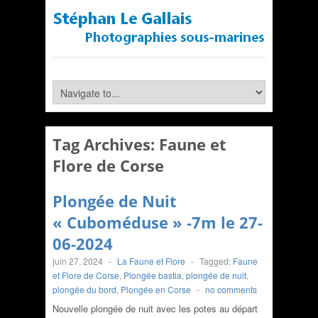
Tag Archives:
Faune et
Flore de Corse
Plongée de Nuit
« Cuboméduse » -7m le 27-
06-2024
juin 27, 2024
-
La Faune et Flore
-
Tagged:
Faune
et Flore de Corse
,
Plongée bastia
,
plongée de nuit
,
plongée du bord
,
Plongée en Corse
-
no comments
Nouvelle plongée de nuit avec les potes au départ