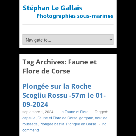
Tag Archives:
Faune et
Flore de Corse
Plongée sur la Roche
Scogliu Rossu -57m le 01-
09-2024
septembre 1, 2024
-
La Faune et Flore
-
Tagged:
capsule
,
Faune et Flore de Corse
,
gorgone
,
oeuf de
roussette
,
Plongée bastia
,
Plongée en Corse
-
no
comments