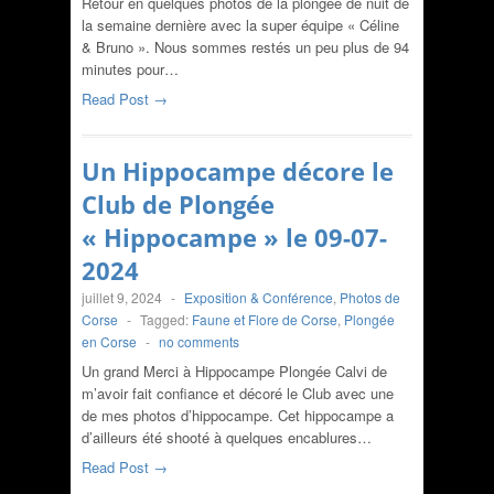
Retour en quelques photos de la plongée de nuit de
la semaine dernière avec la super équipe « Céline
& Bruno ». Nous sommes restés un peu plus de 94
minutes pour…
Read Post →
Un Hippocampe décore le
Club de Plongée
« Hippocampe » le 09-07-
2024
juillet 9, 2024
-
Exposition & Conférence
,
Photos de
Corse
-
Tagged:
Faune et Flore de Corse
,
Plongée
en Corse
-
no comments
Un grand Merci à Hippocampe Plongée Calvi de
m’avoir fait confiance et décoré le Club avec une
de mes photos d’hippocampe. Cet hippocampe a
d’ailleurs été shooté à quelques encablures…
Read Post →