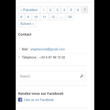
« Précédent
1
2
3
4
5
6
7
8
9
10
11
12
…
30
Suivant »
Contact
Mail :
stephanncb@gmail.com
Téléphone : +33 6 87 99 72 02
Rendez-vous sur Facebook
Like us on Facebook