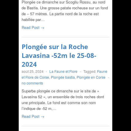
Plongée ce dimanche sur Scogliu Rossu, au nord
de Bastia. Une grosse patate rocheuse sur un fond
de – 57 mètres. La partie nord de la roche est
habillée par…
Read Post →
Plongée sur la Roche
Lavasina -52m le 25-08-
2024
août 25, 2024
-
La Faune et Flore
-
Tagged:
Faune
et Flore de Corse
,
Plongée bastia
,
Plongée en Corse
-
no comments
Superbe plongée ce dimanche sur le site de «
Lavasina 52 », un ensemble de trois roches dont
une principale. Le fond est comme son nom
l’indique de -52 m,…
Read Post →