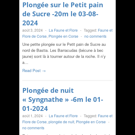
Plongée sur le Petit pain
de Sucre -20m le 03-08-
2024
août 3, 2024
-
La Faune et Flore
-
Tagged:
Faune et
Flore de Corse
,
Plongée en Corse
-
no comments
Une petite plongée sur le Petit pain de Sucre au
nord de Bastia. Les Barracudas (bécune à bec
jaune) sont là à tourner autour de la roche. Il n’y
a…
Read Post →
Plongée de nuit
« Syngnathe » -6m le 01-
01-2024
août 1, 2024
-
La Faune et Flore
-
Tagged:
Faune et
Flore de Corse
,
plongée de nuit
,
Plongée en Corse
-
no comments