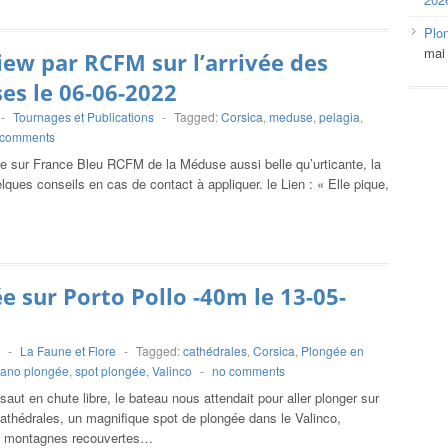
Plo
mai
iew par RCFM sur l’arrivée des
s le 06-06-2022
-
Tournages et Publications
-
Tagged:
Corsica
,
meduse
,
pelagia
,
 comments
le sur France Bleu RCFM de la Méduse aussi belle qu’urticante, la
lques conseils en cas de contact à appliquer. le Lien : « Elle pique,
e sur Porto Pollo -40m le 13-05-
-
La Faune et Flore
-
Tagged:
cathédrales
,
Corsica
,
Plongée en
iano plongée
,
spot plongée
,
Valinco
-
no comments
saut en chute libre, le bateau nous attendait pour aller plonger sur
cathédrales, un magnifique spot de plongée dans le Valinco,
 montagnes recouvertes…