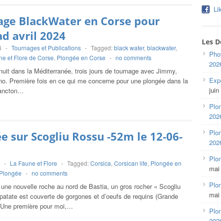
Li
age BlackWater en Corse pour
d avril 2024
Les D
4
-
Tournages et Publications
-
Tagged:
black water
,
blackwater
,
Pho
e et Flore de Corse
,
Plongée en Corse
-
no comments
202
uit dans la Méditerranée, trois jours de tournage avec Jimmy,
Expo
uno. Première fois en ce qui me concerne pour une plongée dans la
juin
lancton…
Plon
202
Plon
e sur Scogliu Rossu -52m le 12-06-
202
Plo
-
La Faune et Flore
-
Tagged:
Corsica
,
Corsican life
,
Plongée en
mai
Plongée
-
no comments
Plon
une nouvelle roche au nord de Bastia, un gros rocher « Scogliu
mai
 patate est couverte de gorgones et d’oeufs de requins (Grande
 Une première pour moi,…
Plon
202