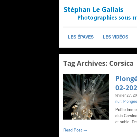
LES ÉPAVES
LES VIDÉOS
Tag Archives:
Corsica
Plongé
02-20
février 27, 2
nuit
,
Plongée
Petite imme
club Corsic
et sable. D
Read Post →