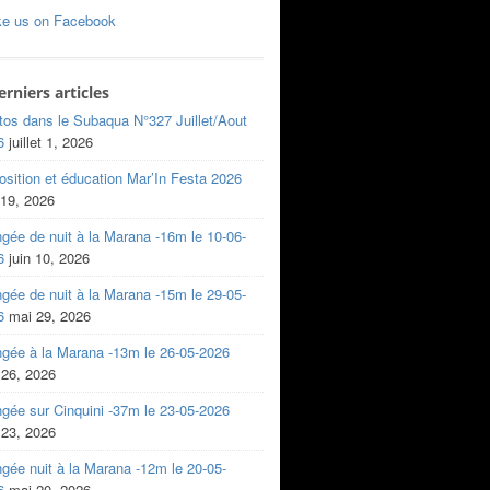
ke us on Facebook
erniers articles
tos dans le Subaqua N°327 Juillet/Aout
6
juillet 1, 2026
sition et éducation Mar’In Festa 2026
 19, 2026
gée de nuit à la Marana -16m le 10-06-
6
juin 10, 2026
gée de nuit à la Marana -15m le 29-05-
6
mai 29, 2026
ngée à la Marana -13m le 26-05-2026
 26, 2026
gée sur Cinquini -37m le 23-05-2026
 23, 2026
gée nuit à la Marana -12m le 20-05-
6
mai 20, 2026