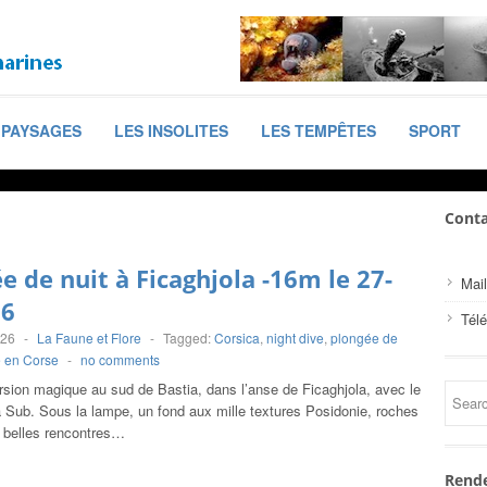
PAYSAGES
LES INSOLITES
LES TEMPÊTES
SPORT
Conta
e de nuit à Ficaghjola -16m le 27-
Mail
26
Tél
026
-
La Faune et Flore
-
Tagged:
Corsica
,
night dive
,
plongée de
 en Corse
-
no comments
rsion magique au sud de Bastia, dans l’anse de Ficaghjola, avec le
a Sub. Sous la lampe, un fond aux mille textures Posidonie, roches
e belles rencontres…
Rende