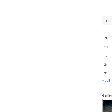
L
3
10
17
24
31
« Juil
Galle