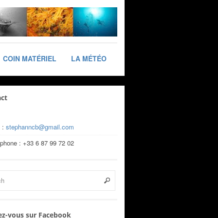
COIN MATÉRIEL
LA MÉTÉO
ct
 :
stephanncb@gmail.com
éphone : +33 6 87 99 72 02
z-vous sur Facebook