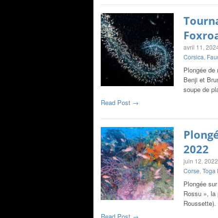
Tourn
Foxroa
avril 11, 202
Corsica
,
Faun
Plongée de n
Benji et Br
soupe de p
Read Post →
Plongé
2022
juin 12, 2022
Corse
,
Toga 
Plongée sur 
Rossu », la
Roussette).
Read Post →