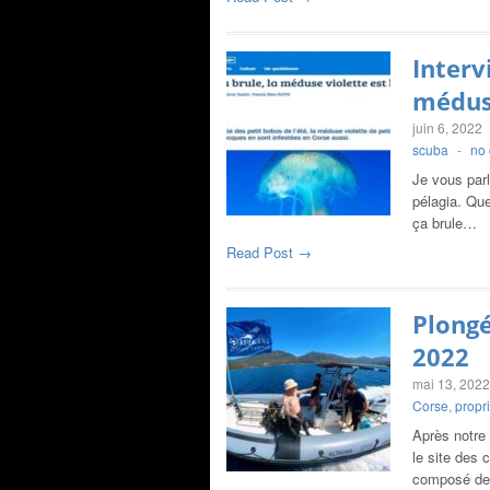
Interv
méduse
juin 6, 2022
scuba
-
no
Je vous par
pélagia. Que
ça brule…
Read Post →
Plongé
2022
mai 13, 2022
Corse
,
propr
Après notre 
le site des 
composé de