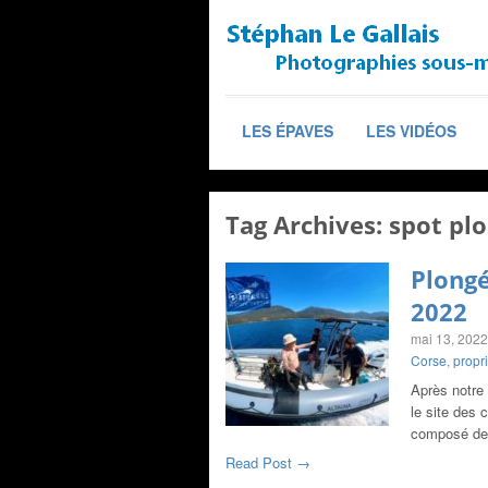
LES ÉPAVES
LES VIDÉOS
Tag Archives:
spot pl
Plongé
2022
mai 13, 2022
Corse
,
propr
Après notre 
le site des 
composé de
Read Post →