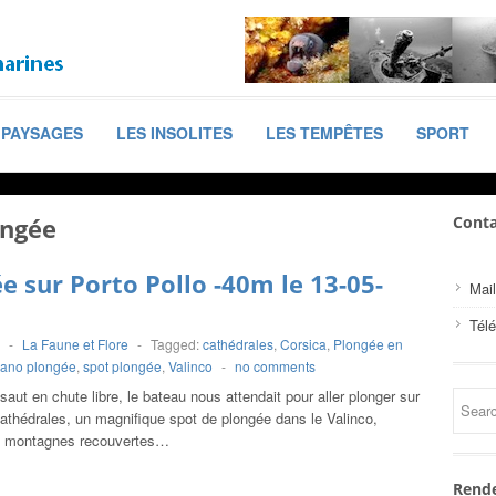
PAYSAGES
LES INSOLITES
LES TEMPÊTES
SPORT
ongée
Conta
e sur Porto Pollo -40m le 13-05-
Mail
Tél
-
La Faune et Flore
-
Tagged:
cathédrales
,
Corsica
,
Plongée en
iano plongée
,
spot plongée
,
Valinco
-
no comments
saut en chute libre, le bateau nous attendait pour aller plonger sur
cathédrales, un magnifique spot de plongée dans le Valinco,
 montagnes recouvertes…
Rende