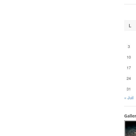
L
3
10
17
24
31
« Juil
Galle