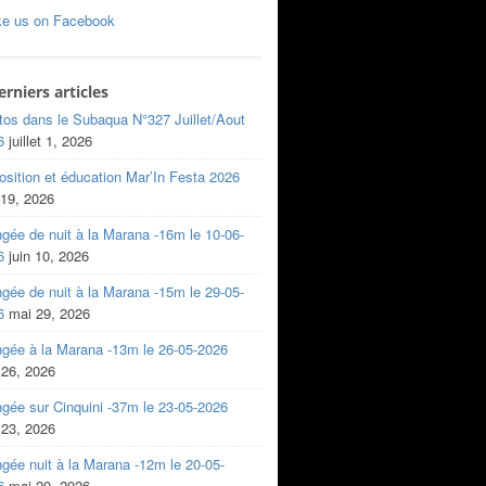
ke us on Facebook
erniers articles
tos dans le Subaqua N°327 Juillet/Aout
6
juillet 1, 2026
sition et éducation Mar’In Festa 2026
 19, 2026
gée de nuit à la Marana -16m le 10-06-
6
juin 10, 2026
gée de nuit à la Marana -15m le 29-05-
6
mai 29, 2026
ngée à la Marana -13m le 26-05-2026
 26, 2026
gée sur Cinquini -37m le 23-05-2026
 23, 2026
gée nuit à la Marana -12m le 20-05-
6
mai 20, 2026