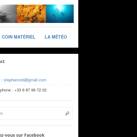
COIN MATÉRIEL
LA MÉTÉO
ct
 :
stephanncb@gmail.com
éphone : +33 6 87 99 72 02
z-vous sur Facebook