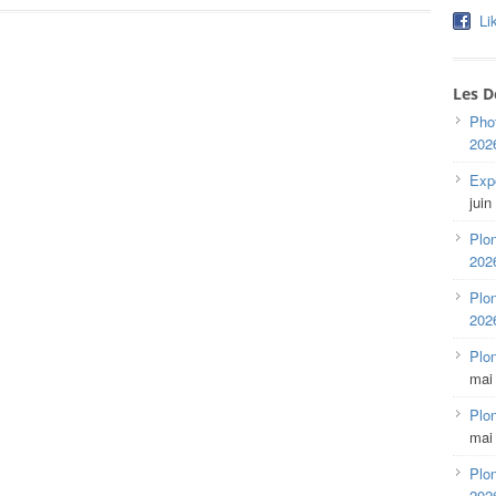
Li
Les D
Pho
202
Expo
juin
Plon
202
Plon
202
Plo
mai
Plon
mai
Plon
202