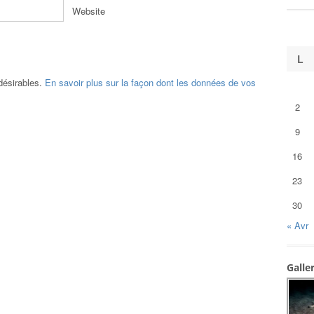
Website
L
ndésirables.
En savoir plus sur la façon dont les données de vos
2
9
16
23
30
« Avr
Galle