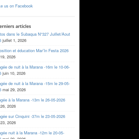
ke us on Facebook
erniers articles
tos dans le Subaqua N°327 Juillet/Aout
6
juillet 1, 2026
sition et éducation Mar’In Festa 2026
 19, 2026
gée de nuit à la Marana -16m le 10-06-
6
juin 10, 2026
gée de nuit à la Marana -15m le 29-05-
6
mai 29, 2026
ngée à la Marana -13m le 26-05-2026
 26, 2026
gée sur Cinquini -37m le 23-05-2026
 23, 2026
gée nuit à la Marana -12m le 20-05-
6
mai 20, 2026