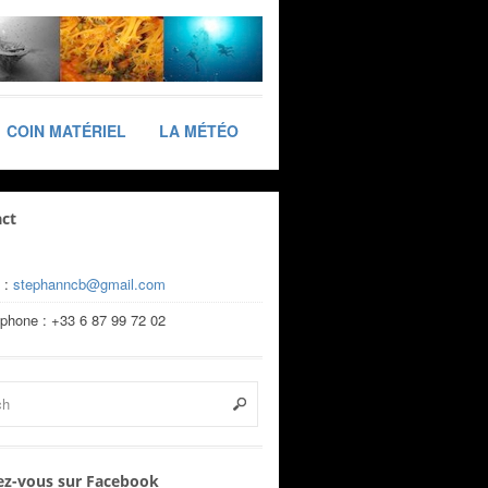
COIN MATÉRIEL
LA MÉTÉO
ct
 :
stephanncb@gmail.com
éphone : +33 6 87 99 72 02
z-vous sur Facebook