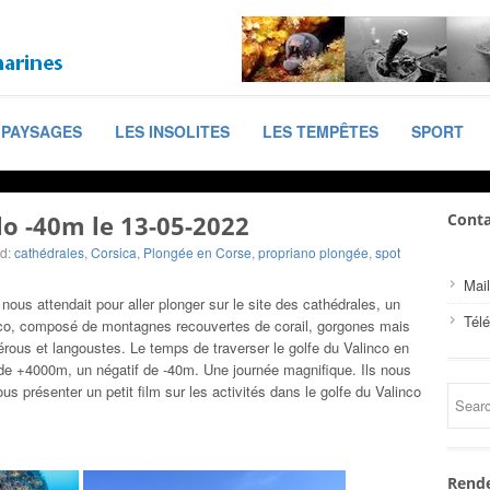
PAYSAGES
LES INSOLITES
LES TEMPÊTES
SPORT
lo -40m le 13-05-2022
Conta
d:
cathédrales
,
Corsica
,
Plongée en Corse
,
propriano plongée
,
spot
Mail
 nous attendait pour aller plonger sur le site des cathédrales, un
Tél
nco, composé de montagnes recouvertes de corail, gorgones mais
ous et langoustes. Le temps de traverser le golfe du Valinco en
f de +4000m, un négatif de -40m. Une journée magnifique. Ils nous
s présenter un petit film sur les activités dans le golfe du Valinco
Rende