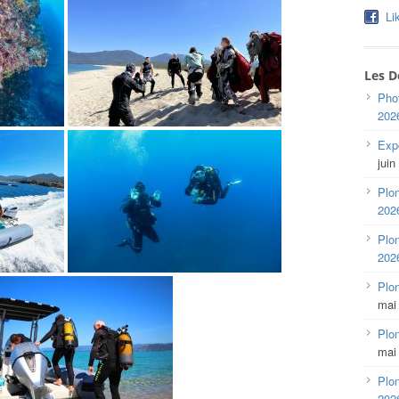
Li
Les D
Pho
202
Expo
juin
Plon
202
Plon
202
Plo
mai
Plon
mai
Plon
202