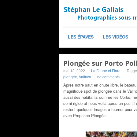
LES ÉPAVES
LES VIDÉOS
Plongée sur Porto Pol
mai 13, 2022
-
La Faune et Flore
-
Tagge
plongée
,
Valinco
-
no comments
Après notre saut en chute libre, le bateau
magnifique spot de plongée dans le Vali
aussi des habitants comme les Corbs, mér
semi rigide et nous voilà après un positi
restent quelques images a tourner pour vou
avec Propriano Plongée.