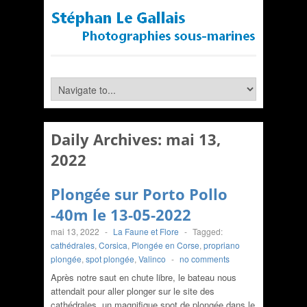
Daily Archives:
mai 13,
2022
Plongée sur Porto Pollo
-40m le 13-05-2022
mai 13, 2022
-
La Faune et Flore
-
Tagged:
cathédrales
,
Corsica
,
Plongée en Corse
,
propriano
plongée
,
spot plongée
,
Valinco
-
no comments
Après notre saut en chute libre, le bateau nous
attendait pour aller plonger sur le site des
cathédrales, un magnifique spot de plongée dans le