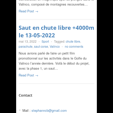
Valinco, composé de montagnes recouvertes…
Read Post →
Saut en chute libre +4000m
le 13-05-2022
mai 13, 2022
-
Sport
-
Tagged:
chute libre
,
parachute
,
saut corse
,
Valinco
-
no comments
Nous avions parlé de faire un petit film
promotionnel sur les activités dans le Golfe du
Valinco l’année dernière. Voilà le début du projet,
avec la phase 1, un saut…
Read Post →
Contact
Mail :
stephanncb@gmail.com