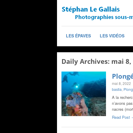
LES ÉPAVES
LES VIDÉOS
Daily Archives:
mai 8,
Plongé
mai 8, 2022
bastia
,
Plong
A la recher
n’avons pas
nacres (mor
Read Post 