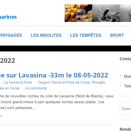
PAYSAGES
LES INSOLITES
LES TEMPÊTES
SPORT
 2022
Conta
e sur Lavasina -33m le 08-05-2022
Mail
-
La Faune et Flore
-
Tagged:
Faune et Flore de Corse
,
Plongée
Tél
ée en Corse
-
no comments
che de nouvelles roches du coté de Lavasina (Nord de Bastia), nous
 trouvé grand chose à part quelques roches assez plates. Les
tes) sont présentes,…
→
Rende