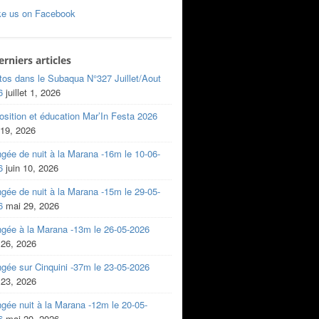
ke us on Facebook
erniers articles
tos dans le Subaqua N°327 Juillet/Aout
6
juillet 1, 2026
sition et éducation Mar’In Festa 2026
 19, 2026
gée de nuit à la Marana -16m le 10-06-
6
juin 10, 2026
gée de nuit à la Marana -15m le 29-05-
6
mai 29, 2026
ngée à la Marana -13m le 26-05-2026
 26, 2026
gée sur Cinquini -37m le 23-05-2026
 23, 2026
gée nuit à la Marana -12m le 20-05-
6
mai 20, 2026