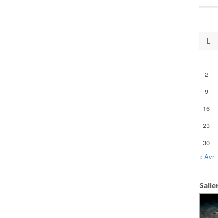
L
2
9
16
23
30
« Avr
Galle