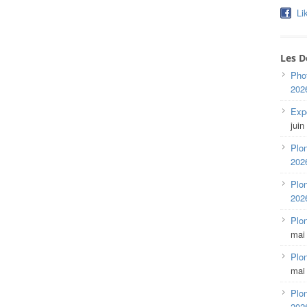
Li
Les D
Pho
202
Expo
juin
Plon
202
Plon
202
Plo
mai
Plon
mai
Plon
202