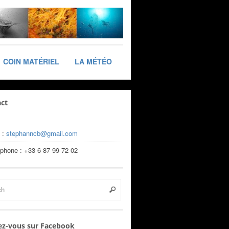
COIN MATÉRIEL
LA MÉTÉO
ct
 :
stephanncb@gmail.com
éphone : +33 6 87 99 72 02
z-vous sur Facebook