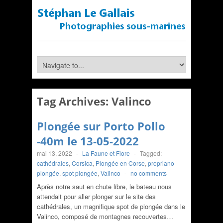
Tag Archives:
Valinco
Plongée sur Porto Pollo
-40m le 13-05-2022
mai 13, 2022
-
La Faune et Flore
-
Tagged:
cathédrales
,
Corsica
,
Plongée en Corse
,
propriano
plongée
,
spot plongée
,
Valinco
-
no comments
Après notre saut en chute libre, le bateau nous
attendait pour aller plonger sur le site des
cathédrales, un magnifique spot de plongée dans le
Valinco, composé de montagnes recouvertes…