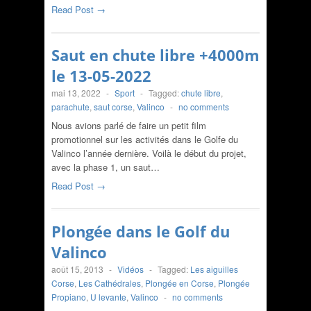
Read Post →
Saut en chute libre +4000m
le 13-05-2022
mai 13, 2022
-
Sport
-
Tagged:
chute libre
,
parachute
,
saut corse
,
Valinco
-
no comments
Nous avions parlé de faire un petit film
promotionnel sur les activités dans le Golfe du
Valinco l’année dernière. Voilà le début du projet,
avec la phase 1, un saut…
Read Post →
Plongée dans le Golf du
Valinco
août 15, 2013
-
Vidéos
-
Tagged:
Les aiguilles
Corse
,
Les Cathédrales
,
Plongée en Corse
,
Plongée
Propiano
,
U levante
,
Valinco
-
no comments