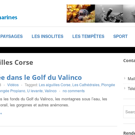
PAYSAGES
LES INSOLITES
LES TEMPÊTES
SPORT
illes Corse
Conta
e dans le Golf du Valinco
Mail
3
-
Vidéos
-
Tagged:
Les aiguilles Corse
,
Les Cathédrales
,
Plongée
Tél
ongée Propiano
,
U levante
,
Valinco
-
no comments
s les fonds du Golf du Valinco, les montagnes sous l’eau, les
orail, les gorgones et autres anémones.
→
Rende