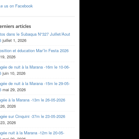
ke us on Facebook
erniers articles
tos dans le Subaqua N°327 Juillet/Aout
6
juillet 1, 2026
sition et éducation Mar’In Festa 2026
 19, 2026
gée de nuit à la Marana -16m le 10-06-
6
juin 10, 2026
gée de nuit à la Marana -15m le 29-05-
6
mai 29, 2026
ngée à la Marana -13m le 26-05-2026
 26, 2026
gée sur Cinquini -37m le 23-05-2026
 23, 2026
gée nuit à la Marana -12m le 20-05-
6
mai 20, 2026