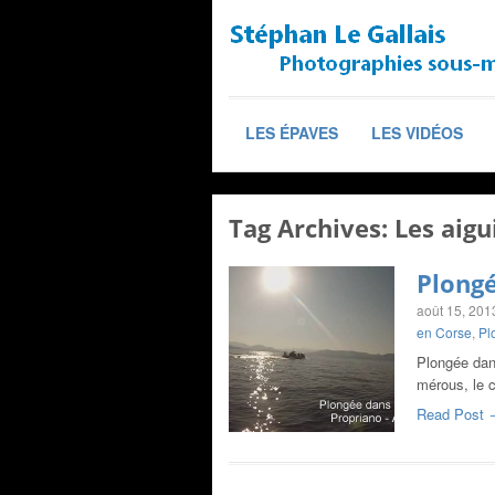
LES ÉPAVES
LES VIDÉOS
Tag Archives:
Les aigu
Plongé
août 15, 201
en Corse
,
Pl
Plongée dan
mérous, le c
Read Post 