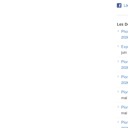
Li
Les D
Pho
202
Expo
juin
Plon
202
Plon
202
Plo
mai
Plon
mai
Plon
202