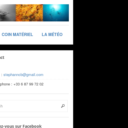
COIN MATÉRIEL
LA MÉTÉO
ct
 :
stephanncb@gmail.com
éphone : +33 6 87 99 72 02
z-vous sur Facebook