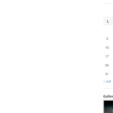
L
3
10
17
24
31
« Juil
Galle