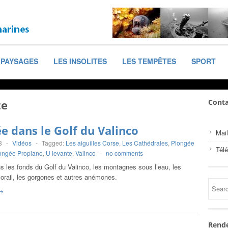
PAYSAGES
LES INSOLITES
LES TEMPÊTES
SPORT
te
Conta
e dans le Golf du Valinco
Mail
3
-
Vidéos
-
Tagged:
Les aiguilles Corse
,
Les Cathédrales
,
Plongée
Tél
ongée Propiano
,
U levante
,
Valinco
-
no comments
s les fonds du Golf du Valinco, les montagnes sous l’eau, les
orail, les gorgones et autres anémones.
→
Rende