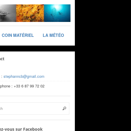
COIN MATÉRIEL
LA MÉTÉO
ct
 :
stephanncb@gmail.com
éphone : +33 6 87 99 72 02
z-vous sur Facebook