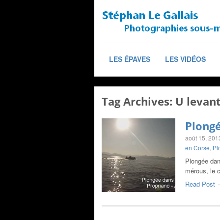
LES ÉPAVES
LES VIDÉOS
Tag Archives:
U levan
Plongé
août 15, 201
en Corse
,
Pl
Plongée dan
mérous, le c
Read Post 