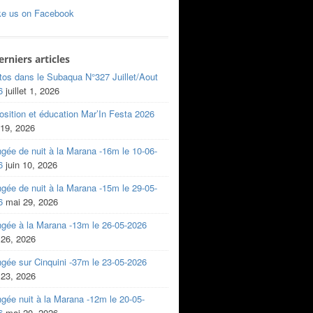
ke us on Facebook
erniers articles
tos dans le Subaqua N°327 Juillet/Aout
6
juillet 1, 2026
sition et éducation Mar’In Festa 2026
 19, 2026
gée de nuit à la Marana -16m le 10-06-
6
juin 10, 2026
gée de nuit à la Marana -15m le 29-05-
6
mai 29, 2026
ngée à la Marana -13m le 26-05-2026
 26, 2026
gée sur Cinquini -37m le 23-05-2026
 23, 2026
gée nuit à la Marana -12m le 20-05-
6
mai 20, 2026