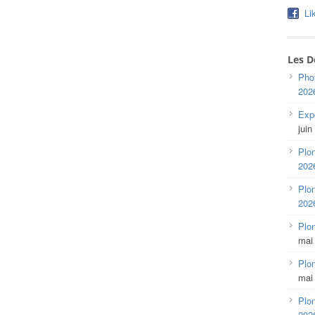
Li
Les D
Pho
202
Expo
juin
Plon
202
Plon
202
Plo
mai
Plon
mai
Plon
202