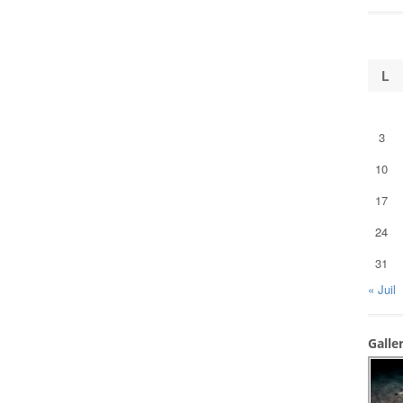
L
3
10
17
24
31
« Juil
Galle