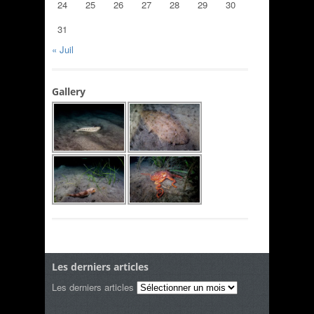
24
25
26
27
28
29
30
31
« Juil
Gallery
Les derniers articles
Les derniers articles