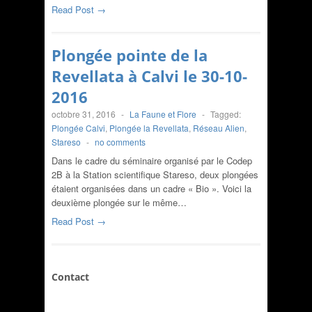
Read Post →
Plongée pointe de la
Revellata à Calvi le 30-10-
2016
octobre 31, 2016
-
La Faune et Flore
-
Tagged:
Plongée Calvi
,
Plongée la Revellata
,
Réseau Alien
,
Stareso
-
no comments
Dans le cadre du séminaire organisé par le Codep
2B à la Station scientifique Stareso, deux plongées
étaient organisées dans un cadre « Bio ». Voici la
deuxième plongée sur le même…
Read Post →
Contact