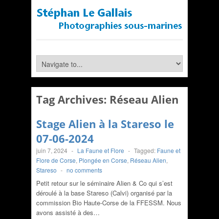
Tag Archives:
Réseau Alien
Stage Alien à la Stareso le
07-06-2024
juin 7, 2024
-
La Faune et Flore
-
Tagged:
Faune et
Flore de Corse
,
Plongée en Corse
,
Réseau Alien
,
Stareso
-
no comments
Petit retour sur le séminaire Alien & Co qui s’est
déroulé à la base Stareso (Calvi) organisé par la
commission Bio Haute-Corse de la FFESSM. Nous
avons assisté à des…