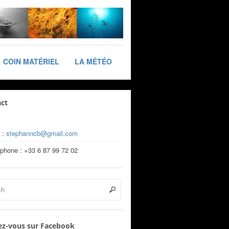
COIN MATÉRIEL
LA MÉTÉO
ct
 :
stephanncb@gmail.com
éphone : +33 6 87 99 72 02
z-vous sur Facebook