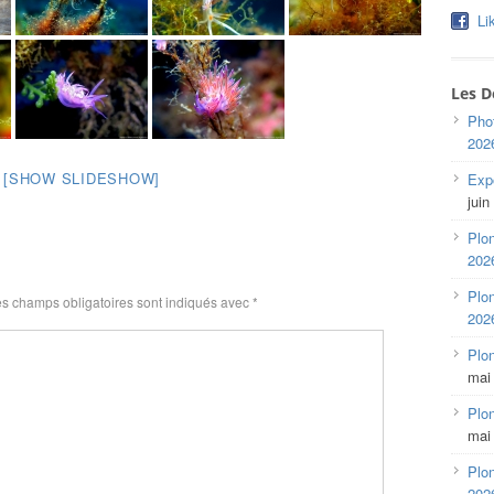
Li
Les D
Pho
202
[SHOW SLIDESHOW]
Expo
juin
Plon
202
Plon
s champs obligatoires sont indiqués avec
*
202
Plo
mai
Plon
mai
Plon
202