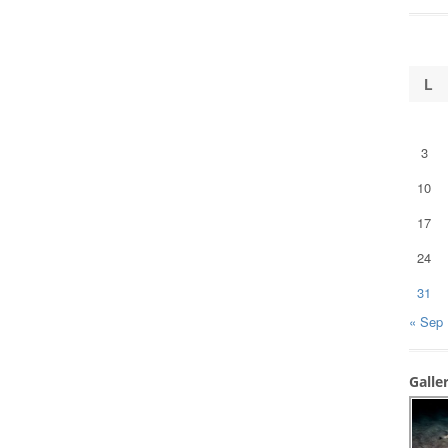
L
3
10
17
24
31
« Sep
Galle