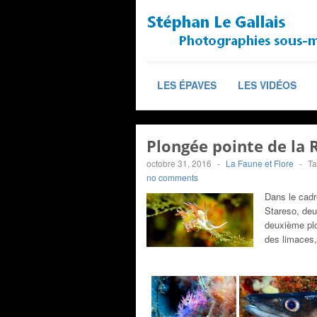
LES ÉPAVES
LES VIDÉOS
Plongée pointe de la R
octobre 31, 2016
-
La Faune et Flore
-
T
no comments
Dans le cadr
Stareso, deu
deuxième plo
des limaces,