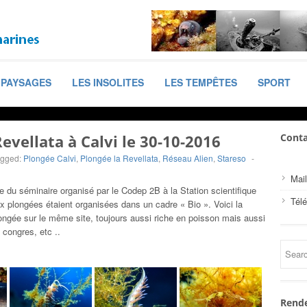
PAYSAGES
LES INSOLITES
LES TEMPÊTES
SPORT
evellata à Calvi le 30-10-2016
Conta
agged:
Plongée Calvi
,
Plongée la Revellata
,
Réseau Alien
,
Stareso
-
Mail
e du séminaire organisé par le Codep 2B à la Station scientifique
Tél
x plongées étaient organisées dans un cadre « Bio ». Voici la
ngée sur le même site, toujours aussi riche en poisson mais aussi
 congres, etc ..
Rende