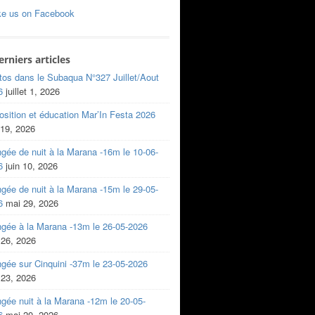
ke us on Facebook
erniers articles
tos dans le Subaqua N°327 Juillet/Aout
6
juillet 1, 2026
sition et éducation Mar’In Festa 2026
 19, 2026
gée de nuit à la Marana -16m le 10-06-
6
juin 10, 2026
gée de nuit à la Marana -15m le 29-05-
6
mai 29, 2026
ngée à la Marana -13m le 26-05-2026
 26, 2026
gée sur Cinquini -37m le 23-05-2026
 23, 2026
gée nuit à la Marana -12m le 20-05-
6
mai 20, 2026