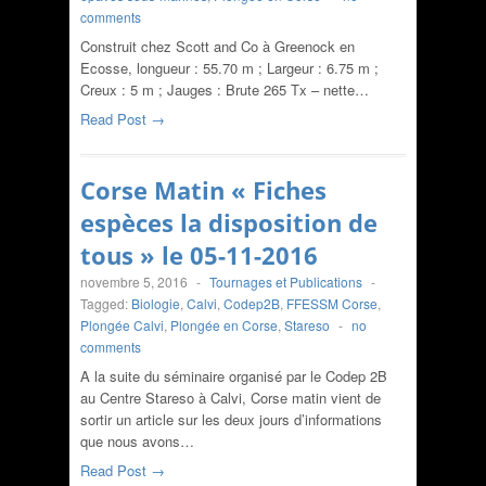
comments
Construit chez Scott and Co à Greenock en
Ecosse, longueur : 55.70 m ; Largeur : 6.75 m ;
Creux : 5 m ; Jauges : Brute 265 Tx – nette…
Read Post →
Corse Matin « Fiches
espèces la disposition de
tous » le 05-11-2016
novembre 5, 2016
-
Tournages et Publications
-
Tagged:
Biologie
,
Calvi
,
Codep2B
,
FFESSM Corse
,
Plongée Calvi
,
Plongée en Corse
,
Stareso
-
no
comments
A la suite du séminaire organisé par le Codep 2B
au Centre Stareso à Calvi, Corse matin vient de
sortir un article sur les deux jours d’informations
que nous avons…
Read Post →