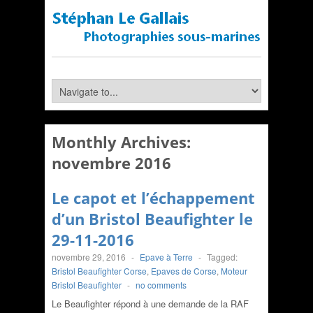
Monthly Archives:
novembre 2016
Le capot et l’échappement
d’un Bristol Beaufighter le
29-11-2016
novembre 29, 2016
-
Epave à Terre
-
Tagged:
Bristol Beaufighter Corse
,
Epaves de Corse
,
Moteur
Bristol Beaufighter
-
no comments
Le Beaufighter répond à une demande de la RAF