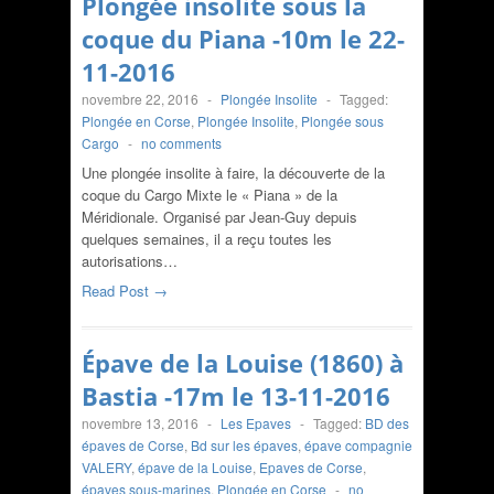
Plongée insolite sous la
coque du Piana -10m le 22-
11-2016
novembre 22, 2016
-
Plongée Insolite
-
Tagged:
Plongée en Corse
,
Plongée Insolite
,
Plongée sous
Cargo
-
no comments
Une plongée insolite à faire, la découverte de la
coque du Cargo Mixte le « Piana » de la
Méridionale. Organisé par Jean-Guy depuis
quelques semaines, il a reçu toutes les
autorisations…
Read Post →
Épave de la Louise (1860) à
Bastia -17m le 13-11-2016
novembre 13, 2016
-
Les Epaves
-
Tagged:
BD des
épaves de Corse
,
Bd sur les épaves
,
épave compagnie
VALERY
,
épave de la Louise
,
Epaves de Corse
,
épaves sous-marines
,
Plongée en Corse
-
no