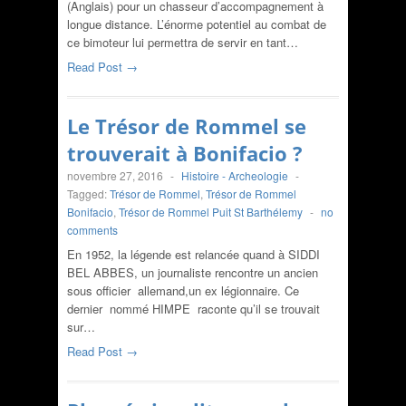
(Anglais) pour un chasseur d’accompagnement à
longue distance. L’énorme potentiel au combat de
ce bimoteur lui permettra de servir en tant…
Read Post →
Le Trésor de Rommel se
trouverait à Bonifacio ?
novembre 27, 2016
-
Histoire - Archeologie
-
Tagged:
Trésor de Rommel
,
Trésor de Rommel
Bonifacio
,
Trésor de Rommel Puit St Barthélemy
-
no
comments
En 1952, la légende est relancée quand à SIDDI
BEL ABBES, un journaliste rencontre un ancien
sous officier allemand,un ex légionnaire. Ce
dernier nommé HIMPE raconte qu’il se trouvait
sur…
Read Post →