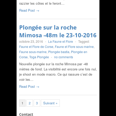
razzier les côtes et le feront…
Read Post →
Plongée sur la roche
Mimosa -48m le 23-10-2016
octobre 23, 2016
-
La Faune et Flore
-
Tagged:
Faune et Flore de Corse
,
Faune et Flore sous-marine
,
Faune sous-marine
,
Plongée bastia
,
Plongée en
Corse
,
Toga Plongée
-
no comments
Nouvelle plongée sur la roche Mimosa par -48
mètres de fond. La visibilité est encore une fois nul,
je shoot en mode macro. Ce qui rassure c’est de
voir les…
Read Post →
1
2
3
Suivant »
Contact