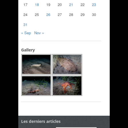
17
18
19
20
21
22
23
24
25
26
27
28
29
30
31
« Sep
Nov »
Gallery
Les derniers articles