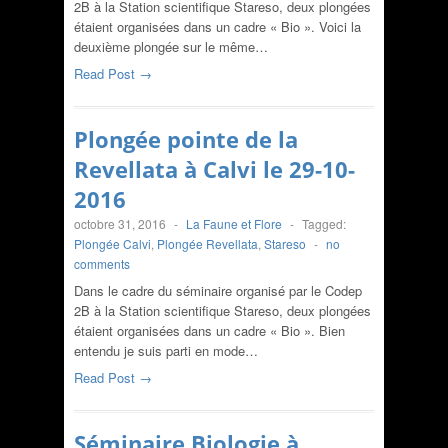
2B à la Station scientifique Stareso, deux plongées
étaient organisées dans un cadre « Bio ». Voici la
deuxième plongée sur le même…
Read Post →
Plongée pointe de la
Revellata à Calvi le 29-10-
2016
octobre 31, 2016
-
La Faune et Flore
-
Tagged:
Plongée Calvi
,
Plongée Revellata
,
Stareso
-
no
comments
Dans le cadre du séminaire organisé par le Codep
2B à la Station scientifique Stareso, deux plongées
étaient organisées dans un cadre « Bio ». Bien
entendu je suis parti en mode…
Read Post →
Séminaire Biologie à