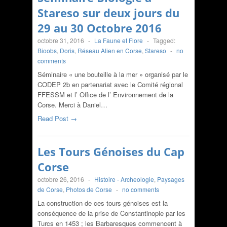
Stareso sur deux jours du
29 au 30 Octobre 2016
octobre 31, 2016
-
La Faune et Flore
-
Tagged:
Bioobs
,
Doris
,
Réseau Alien en Corse
,
Stareso
-
no
comments
Séminaire « une bouteille à la mer » organisé par le
CODEP 2b en partenariat avec le Comité régional
FFESSM et l’ Office de l’ Environnement de la
Corse. Merci à Daniel…
Read Post →
Les Tours Génoises du Cap
Corse
octobre 26, 2016
-
Histoire - Archeologie
,
Paysages
de Corse
,
Photos de Corse
-
no comments
La construction de ces tours génoises est la
conséquence de la prise de Constantinople par les
Turcs en 1453 ; les Barbaresques commencent à