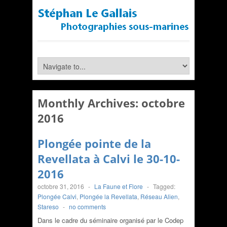
Monthly Archives:
octobre
2016
Plongée pointe de la
Revellata à Calvi le 30-10-
2016
octobre 31, 2016
-
La Faune et Flore
-
Tagged:
Plongée Calvi
,
Plongée la Revellata
,
Réseau Alien
,
Stareso
-
no comments
Dans le cadre du séminaire organisé par le Codep