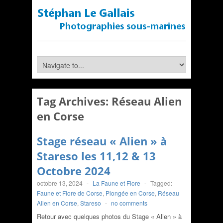
Tag Archives:
Réseau Alien
en Corse
Stage réseau « Alien » à
Stareso les 11,12 & 13
Octobre 2024
octobre 13, 2024
-
La Faune et Flore
-
Tagged:
Faune et Flore de Corse
,
Plongée en Corse
,
Réseau
Alien en Corse
,
Stareso
-
no comments
Retour avec quelques photos du Stage « Alien » à