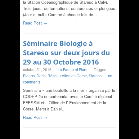
la Station Oceanographique de Stareso à Calvi.
Trois jours, de formations, conférences et plongées
(Jour et nuit). Comme à chaque fois de…
Read Post →
Séminaire Biologie à
Stareso sur deux jours du
29 au 30 Octobre 2016
octobre 31, 2016
-
La Faune et Flore
-
Tagged:
Bioobs
,
Doris
,
Réseau Alien en Corse
,
Stareso
-
no
comments
Séminaire « une bouteille à la mer » organisé par le
CODEP 2b en partenariat avec le Comité régional
FFESSM et l’ Office de l’ Environnement de la
Corse. Merci à Daniel…
Read Post →