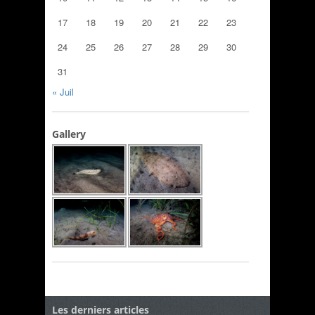
17
18
19
20
21
22
23
24
25
26
27
28
29
30
31
« Juil
Gallery
Les derniers articles