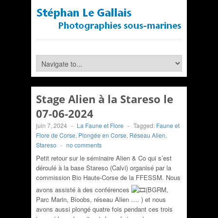
Stage Alien à la Stareso le
07-06-2024
juin 7, 2024
-
La Faune et Flore
-
Tagged:
Faune et
Flore de Corse
,
Plongée en Corse
,
Réseau Alien
,
Stareso
-
no comments
Petit retour sur le séminaire Alien & Co qui s’est
déroulé à la base Stareso (Calvi) organisé par la
commission Bio Haute-Corse de la FFESSM. Nous
avons assisté à des conférences
(BGRM,
Parc Marin, Bioobs, réseau Alien …. ) et nous
avons aussi plongé quatre fois pendant ces trois