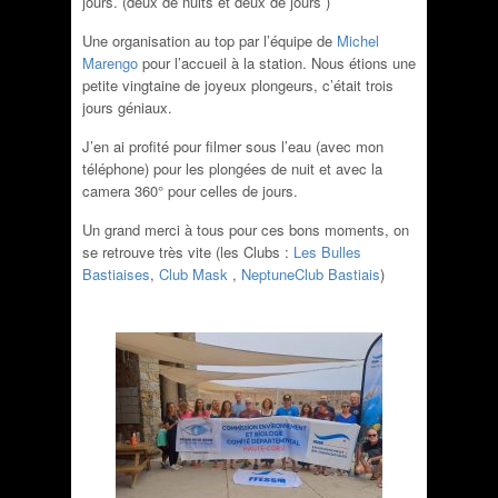
jours. (deux de nuits et deux de jours )
Une organisation au top par l’équipe de
Michel
Marengo
pour l’accueil à la station. Nous étions une
petite vingtaine de joyeux plongeurs, c’était
trois
jours géniaux.
J’en ai profité pour filmer sous l’eau (avec mon
téléphone) pour les plongées de nuit et avec la
camera 360° pour celles de jours.
Un grand merci à tous pour ces bons moments, on
se retrouve très vite (les Clubs :
Les Bulles
Bastiaises
,
Club Mask
,
NeptuneClub Bastiais
)