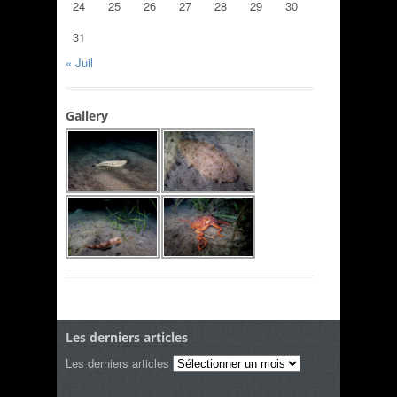
24
25
26
27
28
29
30
31
« Juil
Gallery
Les derniers articles
Les derniers articles