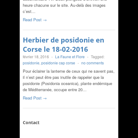
heure chacune sur le site. Au-delà des images
c’est…
Read Post →
Herbier de posidonie en
Corse le 18-02-2016
février 18, 2016
-
La Faune et Flore
-
Tagged:
posidonie
,
posidonie cap corse
-
no comments
Pour éclairer la lanterne de ceux qui ne savent pas,
il n’est peut être pas inutile de rappeler que la
posidonie (Posidonia oceanica), plante endémique
de Méditerranée, occupe entre 20…
Read Post →
Contact