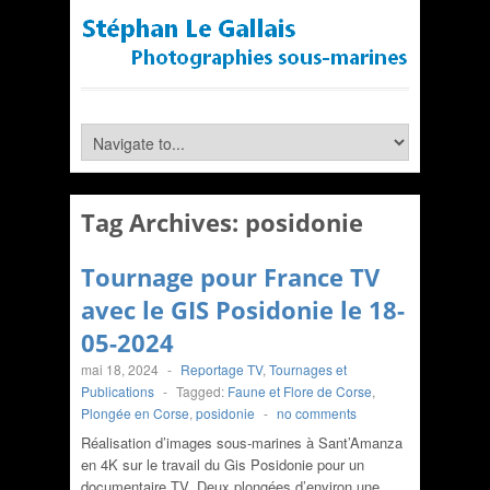
Tag Archives:
posidonie
Tournage pour France TV
avec le GIS Posidonie le 18-
05-2024
mai 18, 2024
-
Reportage TV
,
Tournages et
Publications
-
Tagged:
Faune et Flore de Corse
,
Plongée en Corse
,
posidonie
-
no comments
Réalisation d’images sous-marines à Sant’Amanza
en 4K sur le travail du Gis Posidonie pour un
documentaire TV. Deux plongées d’environ une