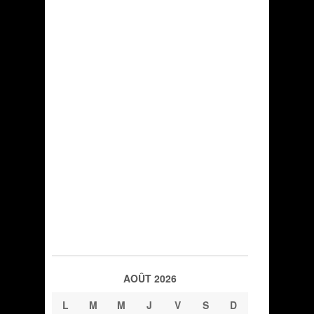
AOÛT 2026
L
M
M
J
V
S
D