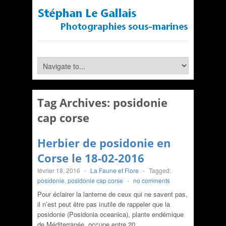
Tag Archives:
posidonie
cap corse
Herbier de posidonie en
Corse le 18-02-2016
février 18, 2016
-
La Faune et Flore
-
Tagged:
posidonie
,
posidonie cap corse
-
no comments
Pour éclairer la lanterne de ceux qui ne savent pas,
il n’est peut être pas inutile de rappeler que la
posidonie (Posidonia oceanica), plante endémique
de Méditerranée, occupe entre 20…