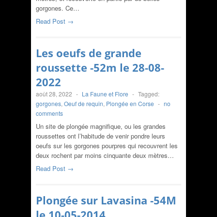
gorgones. Ce…
Read Post →
Les oeufs de grande
roussette -52m le 28-08-
2022
août 28, 2022
-
La Faune et Flore
-
Tagged:
gorgones
,
Oeuf de requin
,
Plongée en Corse
-
no
comments
Un site de plongée magnifique, ou les grandes
roussettes ont l’habitude de venir pondre leurs
oeufs sur les gorgones pourpres qui recouvrent les
deux rochent par moins cinquante deux mètres…
Read Post →
Plongée sur Lavasina -54M
le 10-05-2014