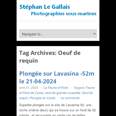
Tag Archives:
Oeuf de
requin
Plongée sur Lavasina -52m
le 21-04-2024
avril 21, 2024
-
La Faune et Flore
-
Tagged:
Faune
et Flore de Corse
,
oeuf de grande roussette
,
Oeuf de
requin
,
Plongée en Corse
-
no comments
Superbe plongée sur le site de Lavasina 52, une
roche (même deux) qui se trouve sur un fond de 52
mètres, et recouverte en partie par de belles