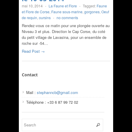
mai 10, 2014
-
La Faune et Flore
-
Tagged:
Faune
et Flore de Corse
,
Faune sous-marine
,
gorgones
,
Oeuf
de requin
,
oursins
-
no comments
Rendez-vous ce matin pour une plongée ouverte au
Niveau 3 et plus. Direction le Cap Corse, du coté
du petit village de Lavasina, pour un ensemble de
roche sur -54…
Read Post →
Contact
Mail :
stephanncb@gmail.com
Téléphone : +33 6 87 99 72 02