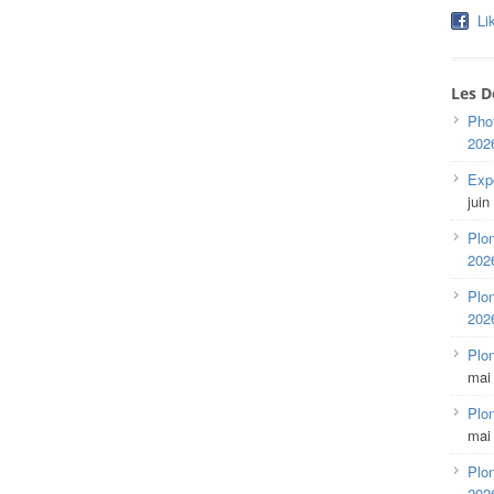
Li
Les D
Pho
202
Expo
juin
Plon
202
Plon
202
Plo
mai
Plon
mai
Plon
202