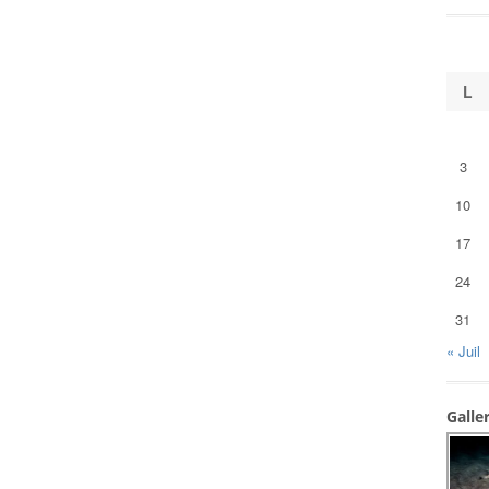
L
3
10
17
24
31
« Juil
Galle