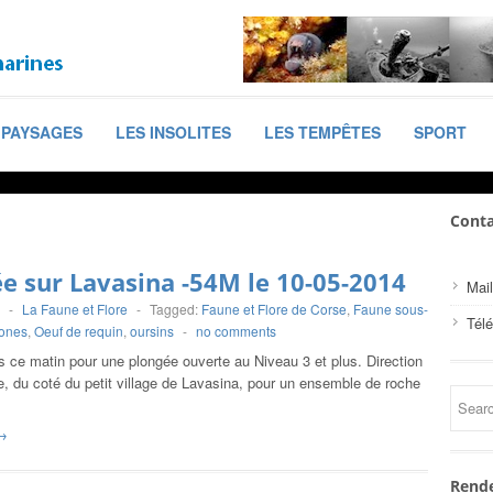
PAYSAGES
LES INSOLITES
LES TEMPÊTES
SPORT
Conta
e sur Lavasina -54M le 10-05-2014
Mail
-
La Faune et Flore
-
Tagged:
Faune et Flore de Corse
,
Faune sous-
Tél
ones
,
Oeuf de requin
,
oursins
-
no comments
 ce matin pour une plongée ouverte au Niveau 3 et plus. Direction
, du coté du petit village de Lavasina, pour un ensemble de roche
→
Rende