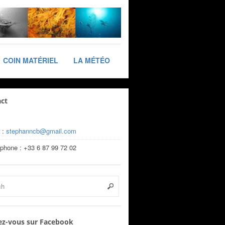
COIN MATÉRIEL
LA MÉTÉO
ct
 :
stephanncb@gmail.com
éphone : +33 6 87 99 72 02
z-vous sur Facebook