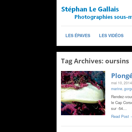
LES ÉPAVES
LES VIDÉOS
Tag Archives:
oursins
Plongé
mai 10, 2014
marine
,
gorg
Rendez-vous
le Cap Corse
sur -54…
Read Post 