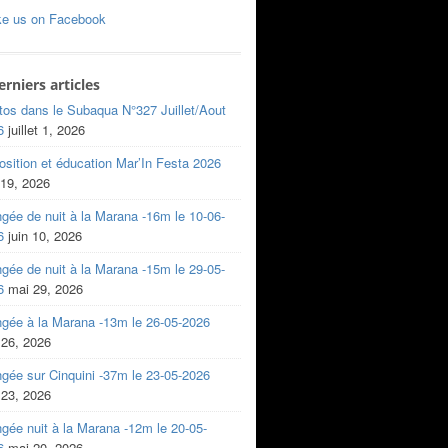
ke us on Facebook
erniers articles
tos dans le Subaqua N°327 Juillet/Aout
6
juillet 1, 2026
sition et éducation Mar’In Festa 2026
 19, 2026
gée de nuit à la Marana -16m le 10-06-
6
juin 10, 2026
gée de nuit à la Marana -15m le 29-05-
6
mai 29, 2026
ngée à la Marana -13m le 26-05-2026
 26, 2026
gée sur Cinquini -37m le 23-05-2026
 23, 2026
gée nuit à la Marana -12m le 20-05-
6
mai 20, 2026