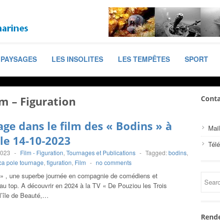
PAYSAGES
LES INSOLITES
LES TEMPÊTES
SPORT
lm – Figuration
Conta
ge dans le film des « Bodins » à
Mail
 le 14-10-2023
Tél
2023
-
Film - Figuration
,
Tournages et Publications
-
Tagged:
bodins
,
ca pole tournage
,
figuration
,
Film
-
no comments
 » , une superbe journée en compagnie de comédiens et
au top. A découvrir en 2024 à la TV « De Pouziou les Trois
l’île de Beauté,…
Rende