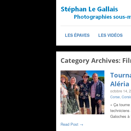
LES ÉPAVES
LES VIDÉOS
Category Archives:
Fi
Tourna
Aléria
octobre 14, 
Corse
,
Corsi
« Ça tourne
techniciens 
Galoches à 
Read Post →