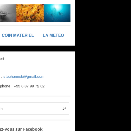
COIN MATÉRIEL
LA MÉTÉO
ct
 :
stephanncb@gmail.com
éphone : +33 6 87 99 72 02
z-vous sur Facebook