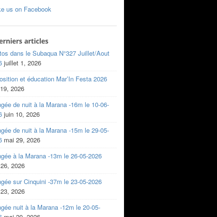
ke us on Facebook
erniers articles
tos dans le Subaqua N°327 Juillet/Aout
6
juillet 1, 2026
sition et éducation Mar’In Festa 2026
 19, 2026
gée de nuit à la Marana -16m le 10-06-
6
juin 10, 2026
gée de nuit à la Marana -15m le 29-05-
6
mai 29, 2026
ngée à la Marana -13m le 26-05-2026
 26, 2026
gée sur Cinquini -37m le 23-05-2026
 23, 2026
gée nuit à la Marana -12m le 20-05-
6
mai 20, 2026