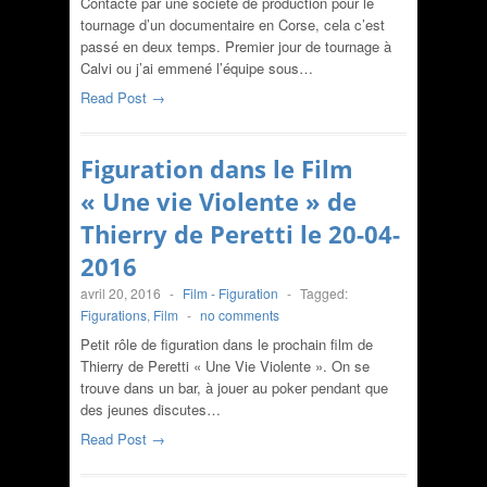
Contacté par une société de production pour le
tournage d’un documentaire en Corse, cela c’est
passé en deux temps. Premier jour de tournage à
Calvi ou j’ai emmené l’équipe sous…
Read Post →
Figuration dans le Film
« Une vie Violente » de
Thierry de Peretti le 20-04-
2016
avril 20, 2016
-
Film - Figuration
-
Tagged:
Figurations
,
Film
-
no comments
Petit rôle de figuration dans le prochain film de
Thierry de Peretti « Une Vie Violente ». On se
trouve dans un bar, à jouer au poker pendant que
des jeunes discutes…
Read Post →