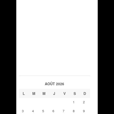
AOÛT 2026
L
M
M
J
V
S
D
1
2
3
4
5
6
7
8
9