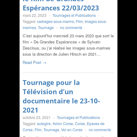
Espérances 22/03/2023
mars 22, 2023
-
Tournages et Publications
-
Tagged:
cadrages sous-marins
,
Film
,
Images sous-
marines
,
Tournage
-
no comments
C’est aujourd’hui mercredi 23 mars 2023 que sort le
film « De Grandes Espérances » de Sylvain
Desclous, ou j’ai réalisé les images sous-marines
sous la direction de Julien Hirsch en 2021…
Read Post →
Tournage pour la
Télévision d’un
documentaire le 23-10-
2021
octobre 23, 2021
-
Tournages et Publications
-
Tagged:
autogire
,
Avion Corse
,
Corse
,
Epaves de
Corse
,
Film
,
Tournage
,
Vol en Corse
-
no comments