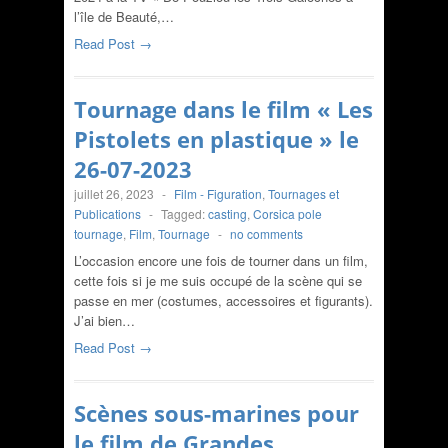
l’île de Beauté,…
Read Post →
Tournage dans le film « Les
Pistolets en plastique » le
26-07-2023
juillet 26, 2023
-
Film - Figuration
,
Tournages et
Publications
-
Tagged:
casting
,
Corsica pole
tournage
,
Film
,
Tournage
-
no comments
L’occasion encore une fois de tourner dans un film,
cette fois si je me suis occupé de la scène qui se
passe en mer (costumes, accessoires et figurants).
J’ai bien…
Read Post →
Scènes sous-marines pour
le film de Grandes