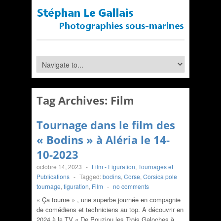
Tag Archives:
Film
Tournage dans le film des
« Bodins » à Aléria le 14-
10-2023
octobre 14, 2023
-
Film - Figuration
,
Tournages et
Publications
-
Tagged:
bodins
,
Corse
,
Corsica pole
tournage
,
figuration
,
Film
-
no comments
« Ça tourne » , une superbe journée en compagnie
de comédiens et techniciens au top. A découvrir en
2024 à la TV « De Pouziou les Trois Galoches à