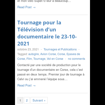
et mon vélo Super73 leur à beaucoup…
Read Post →
Tournage pour la
Télévision d’un
documentaire le 23-10-
2021
octobre 23, 2021
-
Tournages et Publications
-
Tagged:
autogire
,
Avion Corse
,
Corse
,
Epaves de
Corse
,
Film
,
Tournage
,
Vol en Corse
-
no comments
Contacté par une société de production pour le
tournage d’un documentaire en Corse, cela c’est
passé en deux temps. Premier jour de tournage à
Calvi ou j’ai emmené l’équipe sous…
Read Post →
1
2
Suivant »