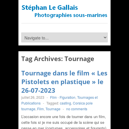
Tag Archives:
Tournage
Tournage dans le film « Les
Pistolets en plastique » le
26-07-2023
juillet 26, 2023
-
Film - Figuration
,
Tournages et
Publications
-
Tagged:
casting
,
Corsica pole
tournage
,
Film
,
Tournage
-
no comments
L’occasion encore une fois de tourner dans un film,
cette fois si je me suis occupé de la scène qui se
passe en mer (costumes, accessoires et figurants).