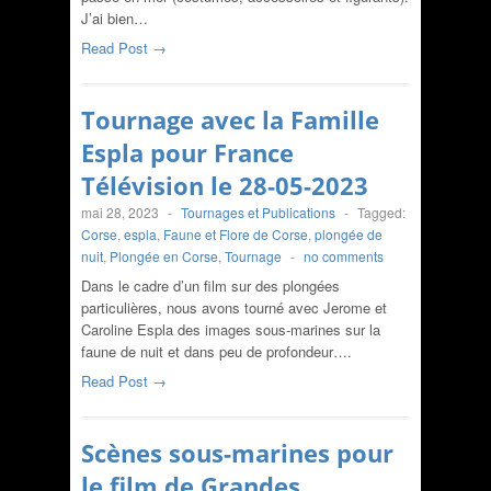
J’ai bien…
Read Post →
Tournage avec la Famille
Espla pour France
Télévision le 28-05-2023
mai 28, 2023
-
Tournages et Publications
-
Tagged:
Corse
,
espla
,
Faune et Flore de Corse
,
plongée de
nuit
,
Plongée en Corse
,
Tournage
-
no comments
Dans le cadre d’un film sur des plongées
particulières, nous avons tourné avec Jerome et
Caroline Espla des images sous-marines sur la
faune de nuit et dans peu de profondeur….
Read Post →
Scènes sous-marines pour
le film de Grandes