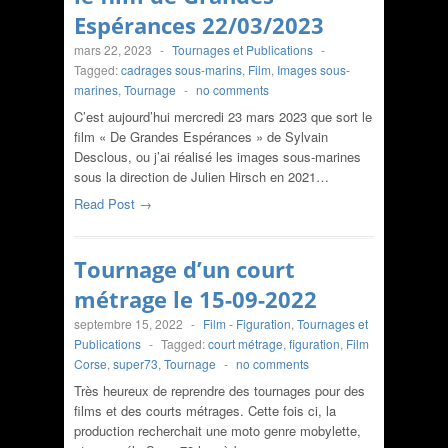
Espérances 22/03/2023
mars 22, 2023
-
Tournages et Publications
-
Tagged:
cadrages sous-marins
,
Film
,
Images sous-
marines
,
Tournage
-
no comments
C’est aujourd’hui mercredi 23 mars 2023 que sort le
film « De Grandes Espérances » de Sylvain
Desclous, ou j’ai réalisé les images sous-marines
sous la direction de Julien Hirsch en 2021…
Read Post →
Tournage d’un court
métrage le 15-09-2022
septembre 15, 2022
-
Film - Figuration
,
Tournages et
Publications
-
Tagged:
court métrage
,
figuration
,
Film
Corse
,
super73
,
Tournage
-
no comments
Très heureux de reprendre des tournages pour des
films et des courts métrages. Cette fois ci, la
production recherchait une moto genre mobylette,