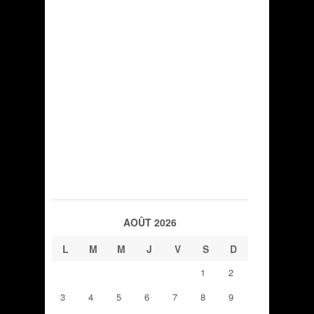
AOÛT 2026
L
M
M
J
V
S
D
1
2
3
4
5
6
7
8
9