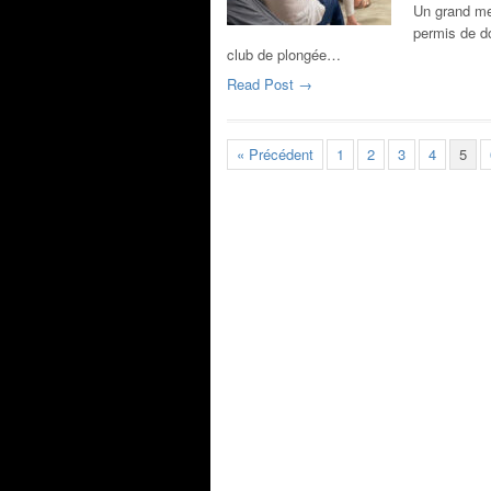
Un grand mer
permis de d
club de plongée…
Read Post →
« Précédent
1
2
3
4
5