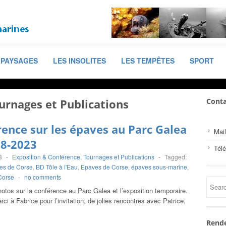
PAYSAGES
LES INSOLITES
LES TEMPÊTES
SPORT
urnages et Publications
Conta
ence sur les épaves au Parc Galea
Mail
08-2023
Tél
3
-
Exposition & Conférence
,
Tournages et Publications
-
Tagged:
es de Corse
,
BD Tôle à l'Eau
,
Epaves de Corse
,
épaves sous-marine
,
Corse
-
no comments
otos sur la conférence au Parc Galea et l’exposition temporaire.
ci à Fabrice pour l’invitation, de jolies rencontres avec Patrice,
Rende