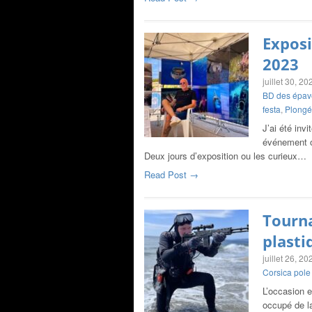
Exposi
2023
juillet 30, 20
BD des épav
festa
,
Plongé
J’ai été inv
événement o
Deux jours d’exposition ou les curieux…
Read Post →
Tourna
plasti
juillet 26, 20
Corsica pole
L’occasion e
occupé de l