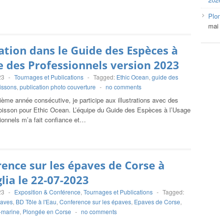
Plo
mai
ation dans le Guide des Espèces à
e des Professionnels version 2023
23
-
Tournages et Publications
-
Tagged:
Ethic Ocean
,
guide des
issons
,
publication photo couverture
-
no comments
sième année consécutive, je participe aux illustrations avec des
oisson pour Ethic Ocean. L’équipe du Guide des Espèces à l’Usage
ionnels m’a fait confiance et…
ence sur les épaves de Corse à
lia le 22-07-2023
23
-
Exposition & Conférence
,
Tournages et Publications
-
Tagged:
paves
,
BD Tôle à l'Eau
,
Conference sur les épaves
,
Epaves de Corse
,
-marine
,
Plongée en Corse
-
no comments