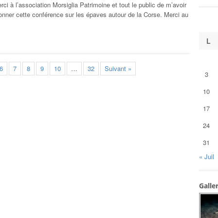
ci à l’association Morsiglia Patrimoine et tout le public de m’avoir
onner cette conférence sur les épaves autour de la Corse. Merci au
L
6
7
8
9
10
…
32
Suivant »
3
10
17
24
31
« Juil
Galle