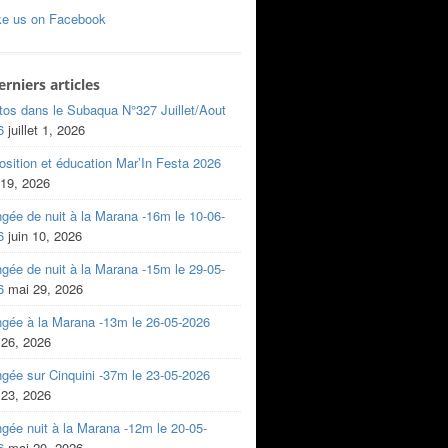
ke us on Facebook
erniers articles
tos dans le Subaqua N°327 Juillet/Aout
6
juillet 1, 2026
sition et éducation Mar’In Festa 2026
 19, 2026
gée de nuit à la Marana -16m le 10-06-
6
juin 10, 2026
gée de nuit à la Marana -15m le 29-05-
6
mai 29, 2026
ngée à la Marana -13m le 26-05-2026
 26, 2026
gée sur Cinquini -37m le 23-05-2026
 23, 2026
gée nuit à la Marana -12m le 20-05-
6
mai 20, 2026