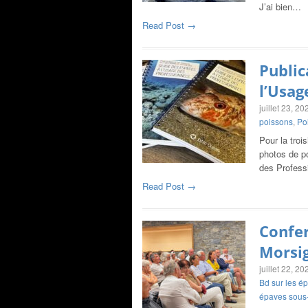
J’ai bien…
Read Post →
Public
l’Usag
juillet 23, 20
poissons
,
Po
Pour la troi
photos de p
des Profess
Read Post →
Confer
Morsig
juillet 22, 20
Bd sur les é
épaves sous