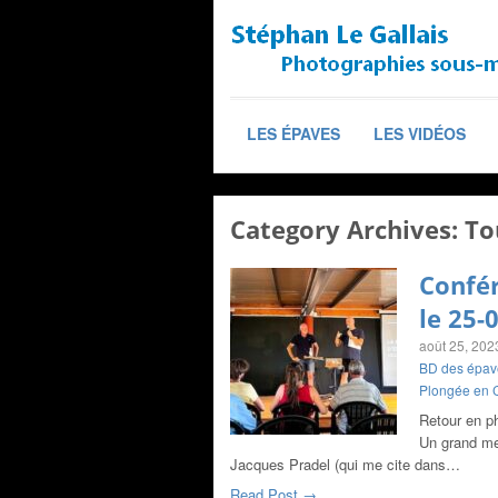
LES ÉPAVES
LES VIDÉOS
Category Archives:
To
Confér
le 25-
août 25, 202
BD des épav
Plongée en 
Retour en ph
Un grand mer
Jacques Pradel (qui me cite dans…
Read Post →