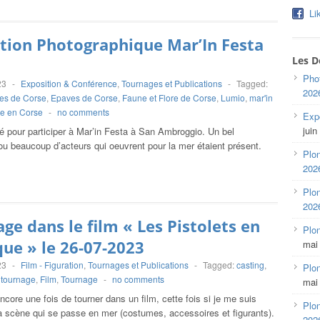
Li
tion Photographique Mar’In Festa
Les D
Pho
23
-
Exposition & Conférence
,
Tournages et Publications
-
Tagged:
202
es de Corse
,
Epaves de Corse
,
Faune et Flore de Corse
,
Lumio
,
mar'in
e en Corse
-
no comments
Expo
juin
ité pour participer à Mar’in Festa à San Ambroggio. Un bel
u beaucoup d’acteurs qui oeuvrent pour la mer étaient présent.
Plon
202
Plon
202
ge dans le film « Les Pistolets en
Plo
que » le 26-07-2023
mai
23
-
Film - Figuration
,
Tournages et Publications
-
Tagged:
casting
,
Plon
 tournage
,
Film
,
Tournage
-
no comments
mai
ncore une fois de tourner dans un film, cette fois si je me suis
Plon
a scène qui se passe en mer (costumes, accessoires et figurants).
202