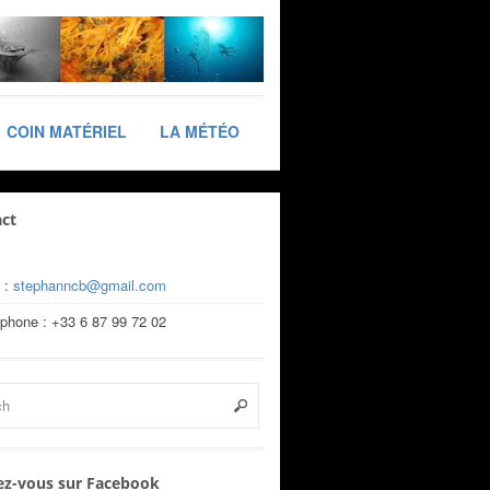
COIN MATÉRIEL
LA MÉTÉO
ct
 :
stephanncb@gmail.com
éphone : +33 6 87 99 72 02
z-vous sur Facebook