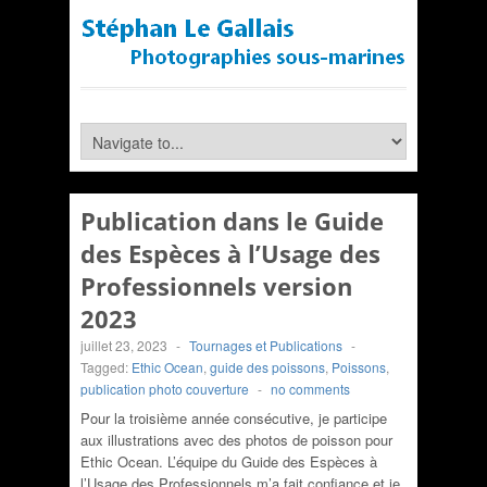
Publication dans le Guide
des Espèces à l’Usage des
Professionnels version
2023
juillet 23, 2023
-
Tournages et Publications
-
Tagged:
Ethic Ocean
,
guide des poissons
,
Poissons
,
publication photo couverture
-
no comments
Pour la troisième année consécutive, je participe
aux illustrations avec des photos de poisson pour
Ethic Ocean. L’équipe du Guide des Espèces à
l’Usage des Professionnels m’a fait confiance et je