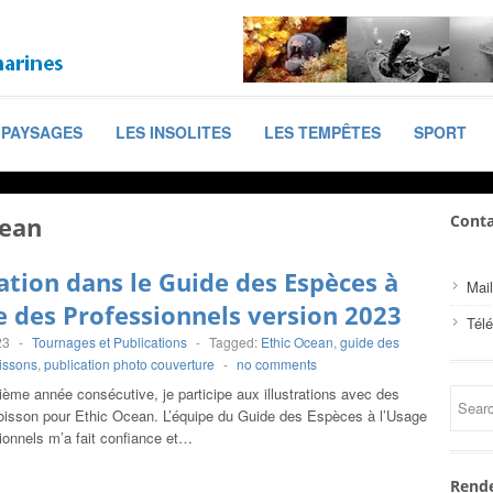
PAYSAGES
LES INSOLITES
LES TEMPÊTES
SPORT
cean
Conta
ation dans le Guide des Espèces à
Mail
e des Professionnels version 2023
Tél
23
-
Tournages et Publications
-
Tagged:
Ethic Ocean
,
guide des
issons
,
publication photo couverture
-
no comments
sième année consécutive, je participe aux illustrations avec des
oisson pour Ethic Ocean. L’équipe du Guide des Espèces à l’Usage
ionnels m’a fait confiance et…
Rende