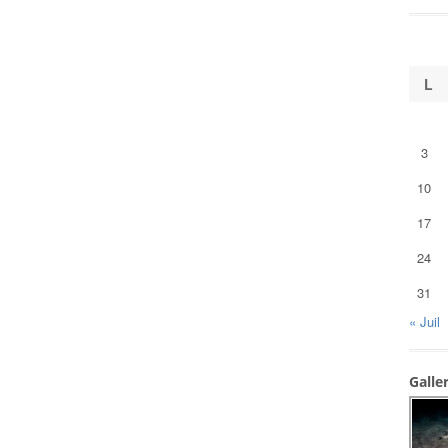
L
3
10
17
24
31
« Juil
Galle