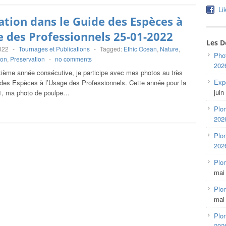
Li
ation dans le Guide des Espèces à
e des Professionnels 25-01-2022
Les D
2022
-
Tournages et Publications
-
Tagged:
Ethic Ocean
,
Nature
,
Pho
son
,
Preservation
-
no comments
202
xième année consécutive, je participe avec mes photos au très
Expo
des Espèces à l’Usage des Professionnels. Cette année pour la
juin
1, ma photo de poulpe…
Plon
202
Plon
202
Plo
mai
Plon
mai
Plon
202