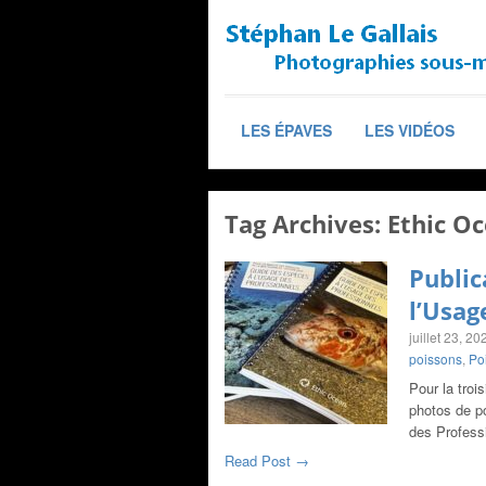
LES ÉPAVES
LES VIDÉOS
Tag Archives:
Ethic O
Public
l’Usag
juillet 23, 20
poissons
,
Po
Pour la troi
photos de p
des Profess
Read Post →