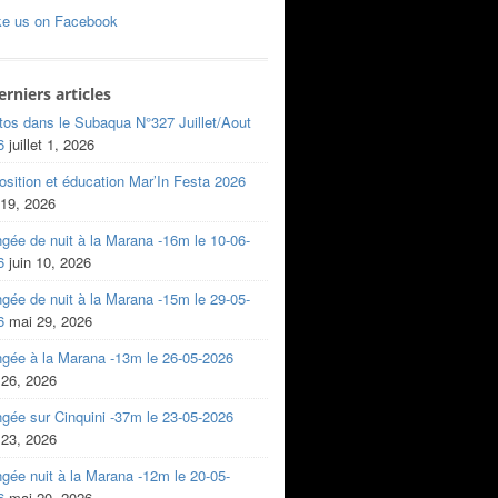
ke us on Facebook
erniers articles
tos dans le Subaqua N°327 Juillet/Aout
6
juillet 1, 2026
sition et éducation Mar’In Festa 2026
 19, 2026
gée de nuit à la Marana -16m le 10-06-
6
juin 10, 2026
gée de nuit à la Marana -15m le 29-05-
6
mai 29, 2026
ngée à la Marana -13m le 26-05-2026
 26, 2026
gée sur Cinquini -37m le 23-05-2026
 23, 2026
gée nuit à la Marana -12m le 20-05-
6
mai 20, 2026