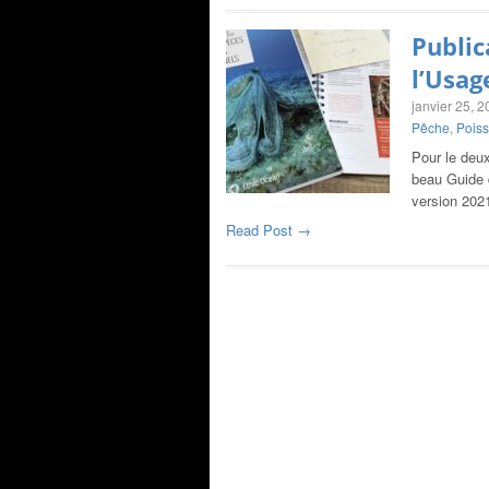
Public
l’Usag
janvier 25, 
Pêche
,
Pois
Pour le deu
beau Guide 
version 202
Read Post →