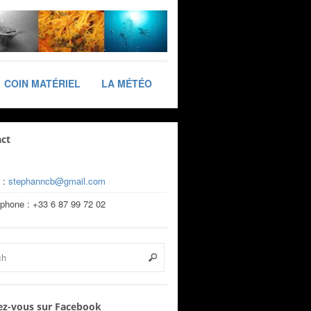
COIN MATÉRIEL
LA MÉTÉO
ct
 :
stephanncb@gmail.com
éphone : +33 6 87 99 72 02
z-vous sur Facebook