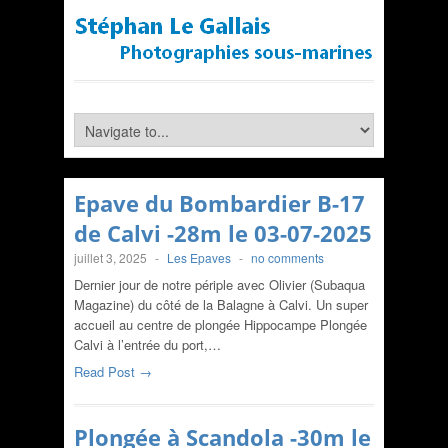
Epave du Bombardier B-17
de Calvi -28m le 03-07-2025
juillet 3, 2025
-
Les Epaves
-
no comments
Dernier jour de notre périple avec Olivier (Subaqua
Magazine) du côté de la Balagne à Calvi. Un super
accueil au centre de plongée Hippocampe Plongée
Calvi à l’entrée du port,…
Read Post →
Plongée à Scandola -30m le