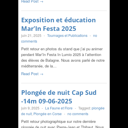
Read Post →
Exposition et éducation
Mar’In Festa 2025
juin 21, 2025
-
Tournages et Publications
-
no
comments
Petit retour en photos du stand que j’ai pu animer
pendant Mar’In Festa In Lumio 2025 à l’attention
des élèves de Balagne. Nous avons parlé de notre
méditerranée, de la…
Read Post →
Plongée de nuit Cap Sud
-14m 09-06-2025
juin 9, 2025
-
La Faune et Flore
-
Tagged:
plongée
de nuit
,
Plongée en Corse
-
no comments
Petit retour photographique sur notre dernière
plongée de nuit avec Pierre-Jean et Thibaut. Nous