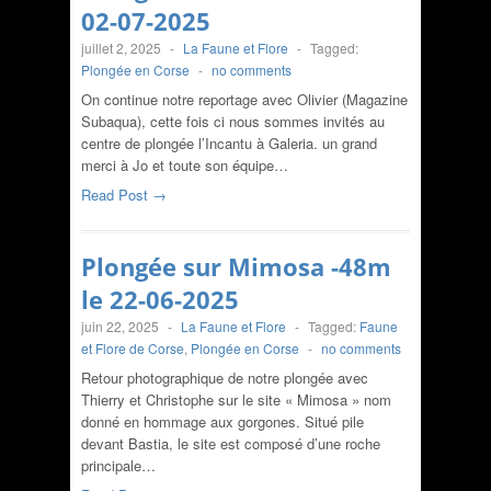
02-07-2025
juillet 2, 2025
-
La Faune et Flore
-
Tagged:
Plongée en Corse
-
no comments
On continue notre reportage avec Olivier (Magazine
Subaqua), cette fois ci nous sommes invités au
centre de plongée l’Incantu à Galeria. un grand
merci à Jo et toute son équipe…
Read Post →
Plongée sur Mimosa -48m
le 22-06-2025
juin 22, 2025
-
La Faune et Flore
-
Tagged:
Faune
et Flore de Corse
,
Plongée en Corse
-
no comments
Retour photographique de notre plongée avec
Thierry et Christophe sur le site « Mimosa » nom
donné en hommage aux gorgones. Situé pile
devant Bastia, le site est composé d’une roche
principale…