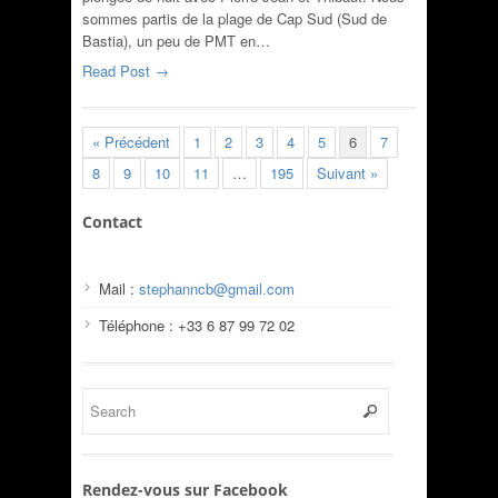
sommes partis de la plage de Cap Sud (Sud de
Bastia), un peu de PMT en…
Read Post →
« Précédent
1
2
3
4
5
6
7
8
9
10
11
…
195
Suivant »
Contact
Mail :
stephanncb@gmail.com
Téléphone : +33 6 87 99 72 02
Rendez-vous sur Facebook